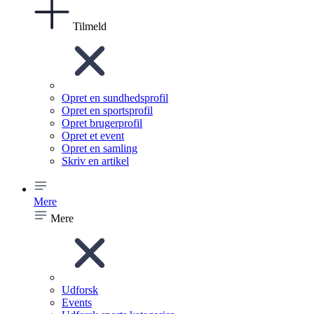
Tilmeld
Opret en sundhedsprofil
Opret en sportsprofil
Opret brugerprofil
Opret et event
Opret en samling
Skriv en artikel
Mere
Mere
Udforsk
Events