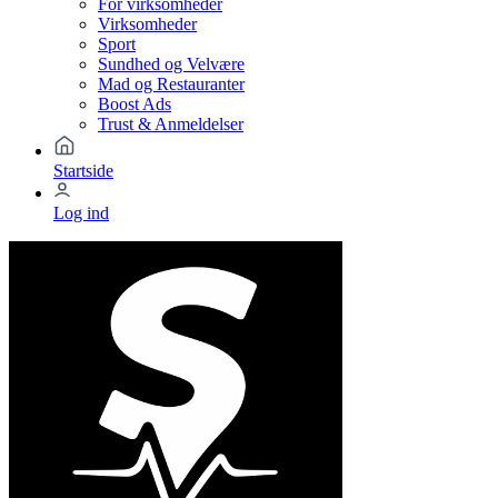
For virksomheder
Virksomheder
Sport
Sundhed og Velvære
Mad og Restauranter
Boost Ads
Trust & Anmeldelser
Startside
Log ind