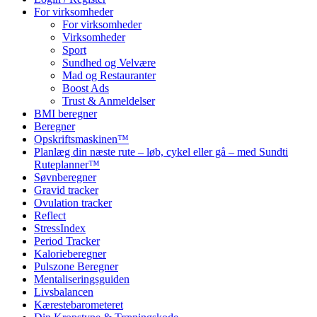
For virksomheder
For virksomheder
Virksomheder
Sport
Sundhed og Velvære
Mad og Restauranter
Boost Ads
Trust & Anmeldelser
BMI beregner
Beregner
Opskriftsmaskinen™
Planlæg din næste rute – løb, cykel eller gå – med Sundti
Ruteplanner™
Søvnberegner
Gravid tracker
Ovulation tracker
Reflect
StressIndex
Period Tracker
Kalorieberegner
Pulszone Beregner
Mentaliseringsguiden
Livsbalancen
Kærestebarometeret