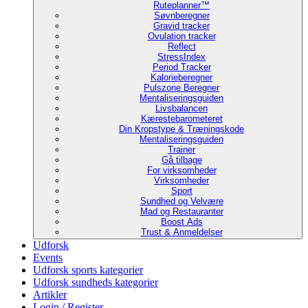
Ruteplanner™
Søvnberegner
Gravid tracker
Ovulation tracker
Reflect
StressIndex
Period Tracker
Kalorieberegner
Pulszone Beregner
Mentaliseringsguiden
Livsbalancen
Kærestebarometeret
Din Kropstype & Træningskode
Mentaliseringsguiden
Trainer
Gå tilbage
For virksomheder
Virksomheder
Sport
Sundhed og Velvære
Mad og Restauranter
Boost Ads
Trust & Anmeldelser
Udforsk
Events
Udforsk sports kategorier
Udforsk sundheds kategorier
Artikler
Login / Register