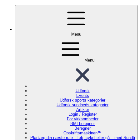
Menu
Menu
Udforsk
Events
Udforsk sports kategorier
Udforsk sundheds kategorier
Artikler
Login / Register
For virksomheder
BMI beregner
Beregner
Opskriftsmaskinen™
Planlæg din næste rute – løb, cykel eller gå – med Sundti