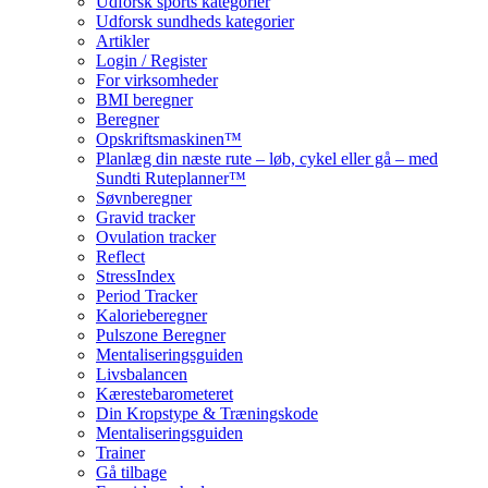
Udforsk sports kategorier
Udforsk sundheds kategorier
Artikler
Login / Register
For virksomheder
BMI beregner
Beregner
Opskriftsmaskinen™
Planlæg din næste rute – løb, cykel eller gå – med
Sundti Ruteplanner™
Søvnberegner
Gravid tracker
Ovulation tracker
Reflect
StressIndex
Period Tracker
Kalorieberegner
Pulszone Beregner
Mentaliseringsguiden
Livsbalancen
Kærestebarometeret
Din Kropstype & Træningskode
Mentaliseringsguiden
Trainer
Gå tilbage