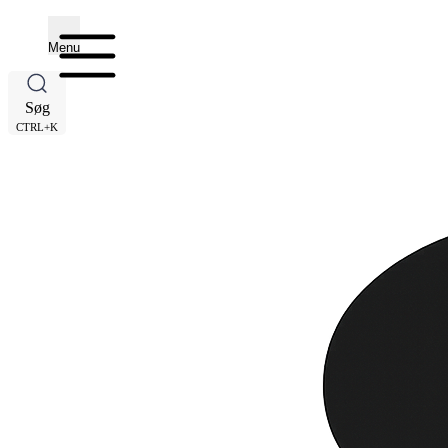
Menu
Søg
CTRL+K