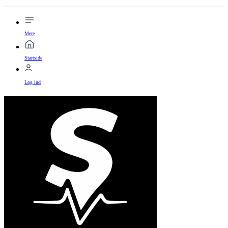
Mere
Startside
Log ind