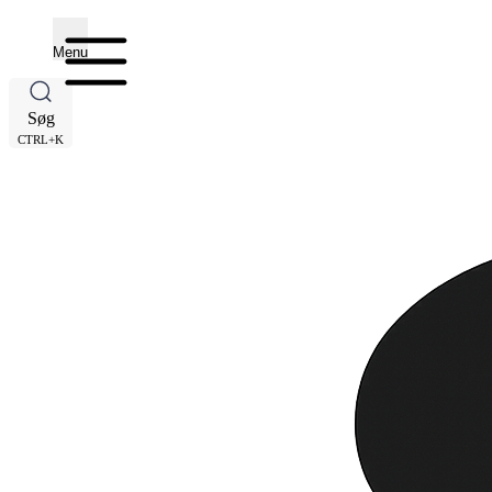
Menu
Søg
CTRL+K