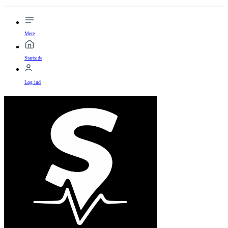
Mere
Startside
Log ind