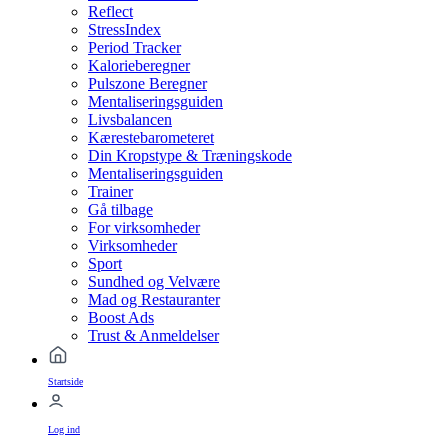
Reflect
StressIndex
Period Tracker
Kalorieberegner
Pulszone Beregner
Mentaliseringsguiden
Livsbalancen
Kærestebarometeret
Din Kropstype & Træningskode
Mentaliseringsguiden
Trainer
Gå tilbage
For virksomheder
Virksomheder
Sport
Sundhed og Velvære
Mad og Restauranter
Boost Ads
Trust & Anmeldelser
Startside
Log ind