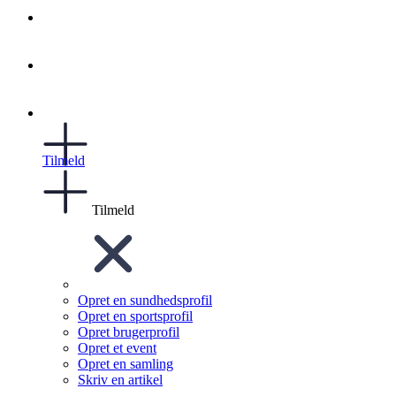
Tilmeld
Tilmeld
Opret en sundhedsprofil
Opret en sportsprofil
Opret brugerprofil
Opret et event
Opret en samling
Skriv en artikel