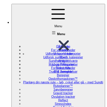
Menu
Menu
Gå tilbage
Udforsk
For virksomheder
Events
Udforsk sports kategorier
Virksomheder
Udforsk sundheds kategorier
Sport
Sundhed og Velvære
Artikler
Mad og Restauranter
Login / Register
For virksomheder
Boost Ads
Trust & Anmeldelser
BMI beregner
Beregner
Opskriftsmaskinen™
Planlæg din næste rute – løb, cykel eller gå – med Sundti
Ruteplanner™
Søvnberegner
Gravid tracker
Ovulation tracker
Reflect
StressIndex