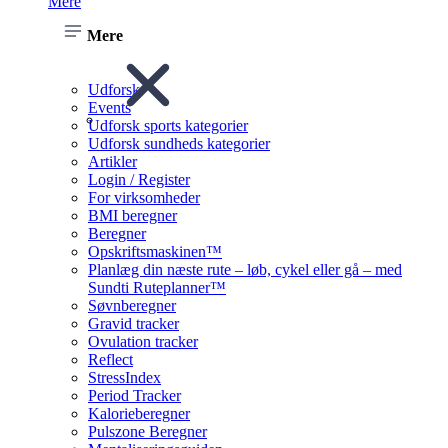
Mere
Mere
Udforsk
Events
Udforsk sports kategorier
Udforsk sundheds kategorier
Artikler
Login / Register
For virksomheder
BMI beregner
Beregner
Opskriftsmaskinen™
Planlæg din næste rute – løb, cykel eller gå – med
Sundti Ruteplanner™
Søvnberegner
Gravid tracker
Ovulation tracker
Reflect
StressIndex
Period Tracker
Kalorieberegner
Pulszone Beregner