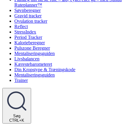
Ruteplanner™
Søvnberegner
Gravid tracker
Ovulation tracker
Reflect
StressIndex
Period Tracker
Kalorieberegner
Pulszone Beregner
Mentaliseringsguiden
Livsbalancen
Kærestebarometeret
Din Kropstype & Træningskode
Mentaliseringsguiden
Trainer
Søg
CTRL+K