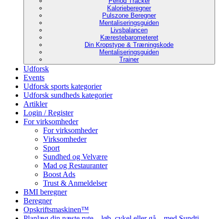
Period Tracker
Kalorieberegner
Pulszone Beregner
Mentaliseringsguiden
Livsbalancen
Kærestebarometeret
Din Kropstype & Træningskode
Mentaliseringsguiden
Trainer
Udforsk
Events
Udforsk sports kategorier
Udforsk sundheds kategorier
Artikler
Login / Register
For virksomheder
For virksomheder
Virksomheder
Sport
Sundhed og Velvære
Mad og Restauranter
Boost Ads
Trust & Anmeldelser
BMI beregner
Beregner
Opskriftsmaskinen™
Planlæg din næste rute – løb, cykel eller gå – med Sundti