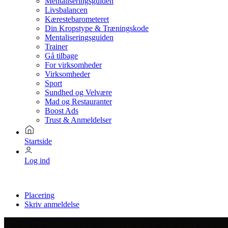
Mentaliseringsguiden
Livsbalancen
Kærestebarometeret
Din Kropstype & Træningskode
Mentaliseringsguiden
Trainer
Gå tilbage
For virksomheder
Virksomheder
Sport
Sundhed og Velvære
Mad og Restauranter
Boost Ads
Trust & Anmeldelser
Startside
Log ind
Placering
Skriv anmeldelse