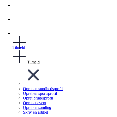
Tilmeld
Tilmeld
Opret en sundhedsprofil
Opret en sportsprofil
Opret brugerprofil
Opret et event
Opret en samling
Skriv en artikel