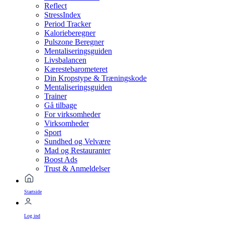
Reflect
StressIndex
Period Tracker
Kalorieberegner
Pulszone Beregner
Mentaliseringsguiden
Livsbalancen
Kærestebarometeret
Din Kropstype & Træningskode
Mentaliseringsguiden
Trainer
Gå tilbage
For virksomheder
Virksomheder
Sport
Sundhed og Velvære
Mad og Restauranter
Boost Ads
Trust & Anmeldelser
Startside
Log ind