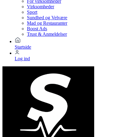
For virksomheder
Virksomheder
Sport
Sundhed og Velvære
Mad og Restauranter
Boost Ads
Trust & Anmeldelser
Startside
Log ind