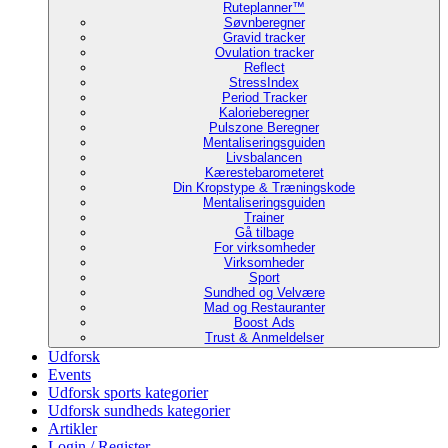
Ruteplanner™
Søvnberegner
Gravid tracker
Ovulation tracker
Reflect
StressIndex
Period Tracker
Kalorieberegner
Pulszone Beregner
Mentaliseringsguiden
Livsbalancen
Kærestebarometeret
Din Kropstype & Træningskode
Mentaliseringsguiden
Trainer
Gå tilbage
For virksomheder
Virksomheder
Sport
Sundhed og Velvære
Mad og Restauranter
Boost Ads
Trust & Anmeldelser
Udforsk
Events
Udforsk sports kategorier
Udforsk sundheds kategorier
Artikler
Login / Register