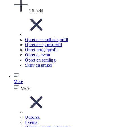
Tilmeld
Opret en sundhedsprofil
Opret en sportsprofil
Opret brugerprofil
Opret et event
Opret en samling
Skriv en artikel
Mere
Mere
Udforsk
Events