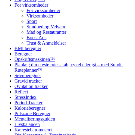
For virksomheder
For virksomheder
Virksomheder
Sport
Sundhed og Velvære
Mad og Restauranter
Boost Ads
Trust & Anmeldelser
BMI beregner
Beregner
Opskriftsmaskinen™
Planlæg din næste rute – løb, cykel eller gå – med Sundti
Ruteplanner™
Søvnberegner
Gravid tracker
Ovulation tracker
Reflect
StressIndex
Period Tracker
Kalorieberegner
Pulszone Beregner
Mentaliseringsguiden
Livsbalancen
Kærestebarometeret