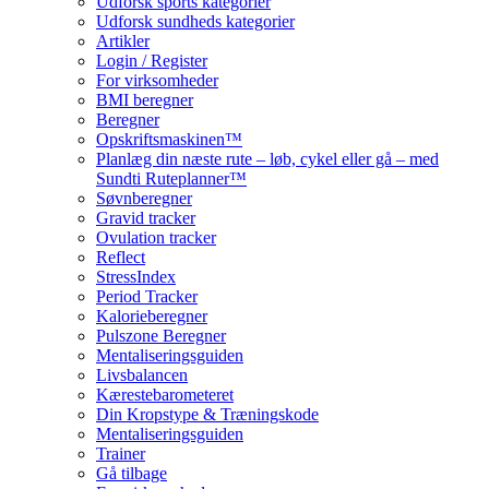
Udforsk sports kategorier
Udforsk sundheds kategorier
Artikler
Login / Register
For virksomheder
BMI beregner
Beregner
Opskriftsmaskinen™
Planlæg din næste rute – løb, cykel eller gå – med
Sundti Ruteplanner™
Søvnberegner
Gravid tracker
Ovulation tracker
Reflect
StressIndex
Period Tracker
Kalorieberegner
Pulszone Beregner
Mentaliseringsguiden
Livsbalancen
Kærestebarometeret
Din Kropstype & Træningskode
Mentaliseringsguiden
Trainer
Gå tilbage