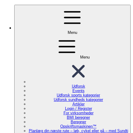
Menu
Menu
Udforsk
Events
Udforsk sports kategorier
Udforsk sundheds kategorier
Artikler
Login / Register
For virksomheder
BMI beregner
Beregner
Opskriftsmaskinen™
Planlæg din næste rute – løb, cykel eller gå – med Sundti