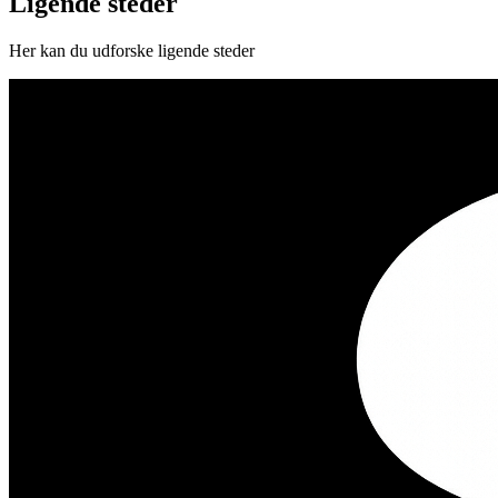
Ligende steder
Her kan du udforske ligende steder