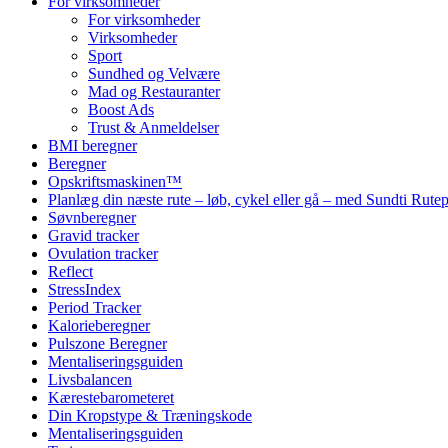
For virksomheder
For virksomheder
Virksomheder
Sport
Sundhed og Velvære
Mad og Restauranter
Boost Ads
Trust & Anmeldelser
BMI beregner
Beregner
Opskriftsmaskinen™
Planlæg din næste rute – løb, cykel eller gå – med Sundti Rut
Søvnberegner
Gravid tracker
Ovulation tracker
Reflect
StressIndex
Period Tracker
Kalorieberegner
Pulszone Beregner
Mentaliseringsguiden
Livsbalancen
Kærestebarometeret
Din Kropstype & Træningskode
Mentaliseringsguiden