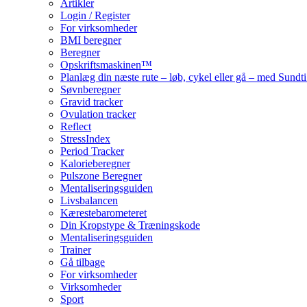
Artikler
Login / Register
For virksomheder
BMI beregner
Beregner
Opskriftsmaskinen™
Planlæg din næste rute – løb, cykel eller gå – med Sund
Søvnberegner
Gravid tracker
Ovulation tracker
Reflect
StressIndex
Period Tracker
Kalorieberegner
Pulszone Beregner
Mentaliseringsguiden
Livsbalancen
Kærestebarometeret
Din Kropstype & Træningskode
Mentaliseringsguiden
Trainer
Gå tilbage
For virksomheder
Virksomheder
Sport