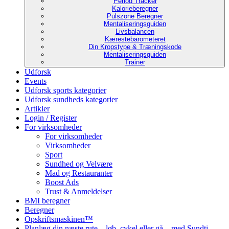
Period Tracker
Kalorieberegner
Pulszone Beregner
Mentaliseringsguiden
Livsbalancen
Kærestebarometeret
Din Kropstype & Træningskode
Mentaliseringsguiden
Trainer
Udforsk
Events
Udforsk sports kategorier
Udforsk sundheds kategorier
Artikler
Login / Register
For virksomheder
For virksomheder
Virksomheder
Sport
Sundhed og Velvære
Mad og Restauranter
Boost Ads
Trust & Anmeldelser
BMI beregner
Beregner
Opskriftsmaskinen™
Planlæg din næste rute – løb, cykel eller gå – med Sundti