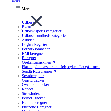
Mere
Mere
Udforsk
Events
Udforsk sports kategorier
Udforsk sundheds kategorier
Artikler
Login / Register
For virksomheder
BMI beregner
Beregner
Opskriftsmaskinen™
Planlæg din næste rute – løb, cykel eller gå – med
Sundti Ruteplanner™
Søvnberegner
Gravid tracker
Ovulation tracker
Reflect
StressIndex
Period Tracker
Kalorieberegner
Pulszone Beregner