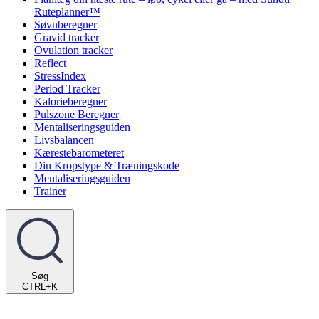
Ruteplanner™
Søvnberegner
Gravid tracker
Ovulation tracker
Reflect
StressIndex
Period Tracker
Kalorieberegner
Pulszone Beregner
Mentaliseringsguiden
Livsbalancen
Kærestebarometeret
Din Kropstype & Træningskode
Mentaliseringsguiden
Trainer
Søg
CTRL+K