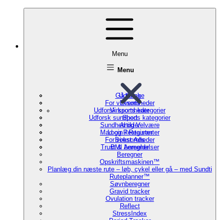
Menu
Menu
Gå tilbage
Udforsk
For virksomheder
Events
Udforsk sports kategorier
Virksomheder
Udforsk sundheds kategorier
Sport
Sundhed og Velvære
Artikler
Mad og Restauranter
Login / Register
For virksomheder
Boost Ads
Trust & Anmeldelser
BMI beregner
Beregner
Opskriftsmaskinen™
Planlæg din næste rute – løb, cykel eller gå – med Sundti
Ruteplanner™
Søvnberegner
Gravid tracker
Ovulation tracker
Reflect
StressIndex