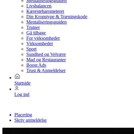
Mentaliseringsguiden
Livsbalancen
Kærestebarometeret
Din Kropstype & Træningskode
Mentaliseringsguiden
Trainer
Gå tilbage
For virksomheder
Virksomheder
Sport
Sundhed og Velvære
Mad og Restauranter
Boost Ads
Trust & Anmeldelser
Startside
Log ind
Placering
Skriv anmeldelse