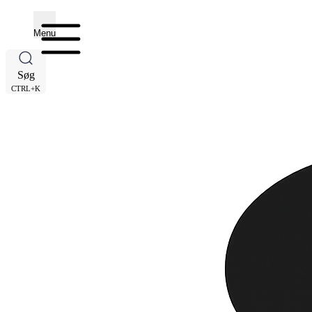
Menu
Søg
CTRL+K