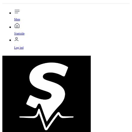
Mere
Startside
Log ind