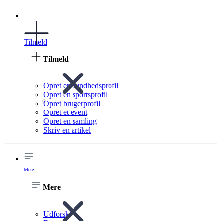
Tilmeld
Tilmeld
Opret en sundhedsprofil
Opret en sportsprofil
Opret brugerprofil
Opret et event
Opret en samling
Skriv en artikel
Mere
Mere
Udforsk