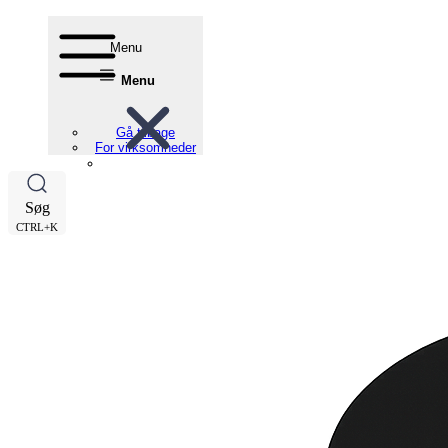
Menu
Menu
Gå tilbage
For virksomheder
Søg
CTRL+K