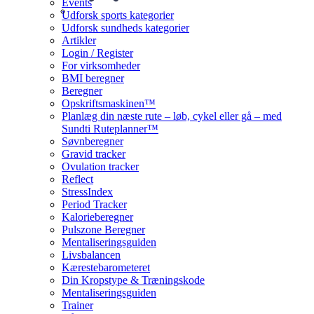
Events
Udforsk sports kategorier
Udforsk sundheds kategorier
Artikler
Login / Register
For virksomheder
BMI beregner
Beregner
Opskriftsmaskinen™
Planlæg din næste rute – løb, cykel eller gå – med
Sundti Ruteplanner™
Søvnberegner
Gravid tracker
Ovulation tracker
Reflect
StressIndex
Period Tracker
Kalorieberegner
Pulszone Beregner
Mentaliseringsguiden
Livsbalancen
Kærestebarometeret
Din Kropstype & Træningskode
Mentaliseringsguiden
Trainer