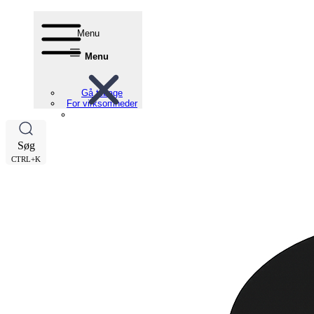
Menu
Menu
Gå tilbage
For virksomheder
Søg
CTRL+K