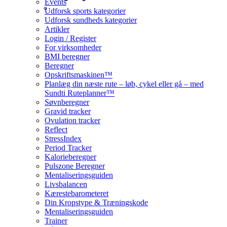
Events
Udforsk sports kategorier
Udforsk sundheds kategorier
Artikler
Login / Register
For virksomheder
BMI beregner
Beregner
Opskriftsmaskinen™
Planlæg din næste rute – løb, cykel eller gå – med
Sundti Ruteplanner™
Søvnberegner
Gravid tracker
Ovulation tracker
Reflect
StressIndex
Period Tracker
Kalorieberegner
Pulszone Beregner
Mentaliseringsguiden
Livsbalancen
Kærestebarometeret
Din Kropstype & Træningskode
Mentaliseringsguiden
Trainer