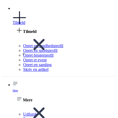
Tilmeld
Tilmeld
Opret en sundhedsprofil
Opret en sportsprofil
Opret brugerprofil
Opret et event
Opret en samling
Skriv en artikel
Mere
Mere
Udforsk