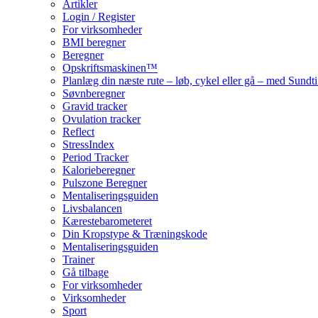
Artikler
Login / Register
For virksomheder
BMI beregner
Beregner
Opskriftsmaskinen™
Planlæg din næste rute – løb, cykel eller gå – med Sund
Søvnberegner
Gravid tracker
Ovulation tracker
Reflect
StressIndex
Period Tracker
Kalorieberegner
Pulszone Beregner
Mentaliseringsguiden
Livsbalancen
Kærestebarometeret
Din Kropstype & Træningskode
Mentaliseringsguiden
Trainer
Gå tilbage
For virksomheder
Virksomheder
Sport