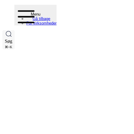
Menu
Gå tilbage
For virksomheder
Søg
⌘+K