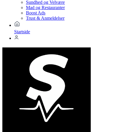
Sundhed og Velvære
Mad og Restauranter
Boost Ads
Trust & Anmeldelser
Startside