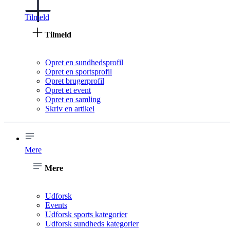
Tilmeld
Tilmeld
Opret en sundhedsprofil
Opret en sportsprofil
Opret brugerprofil
Opret et event
Opret en samling
Skriv en artikel
Mere
Mere
Udforsk
Events
Udforsk sports kategorier
Udforsk sundheds kategorier