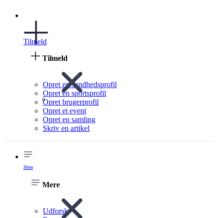
Tilmeld
Tilmeld
Opret en sundhedsprofil
Opret en sportsprofil
Opret brugerprofil
Opret et event
Opret en samling
Skriv en artikel
Mere
Mere
Udforsk