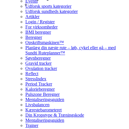
Events
Udforsk sports kategorier
Udforsk sundheds kategorier
Artikler
Login / Register
For virksomheder
BMI beregner
Beregner
Opskriftsmaskinen™
Planlæg din næste rute – løb, cykel eller gå – med
Sundti Ruteplanner™
Søvnberegner
Gravid tracker
Ovulation tracker
Reflect
StressIndex
Period Tracker
Kalorieberegner
Pulszone Beregner
Mentaliseringsguiden
Livsbalancen
Kærestebarometeret
Din Kropstype & Træningskode
Mentaliseringsguiden
Trainer