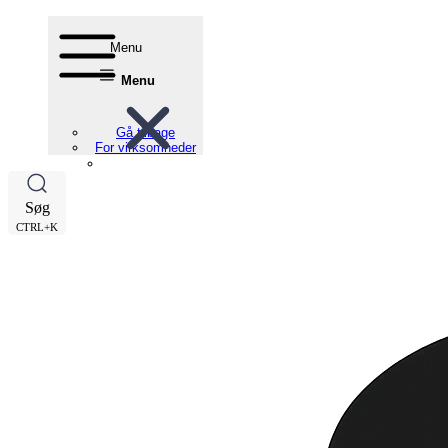
Menu
Menu
Gå tilbage
For virksomheder
Søg
CTRL+K