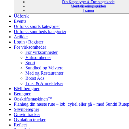
Din Kropstype & Træningskode
Mentaliseringsguiden
Trainer
Udforsk
Events
Udforsk sports kategorier
Udforsk sundheds kategorier
Artikler
Login / Register
For virksomheder
For virksomheder
Virksomheder
Sport
Sundhed og Velvære
Mad og Restauranter
Boost Ads
Trust & Anmeldelser
BMI beregner
Beregner
Opskriftsmaskinen™
Planlæg din næste rute – løb, cykel eller gå – med Sundti Rut
Søvnberegner
Gravid tracker
Ovulation tracker
Reflect