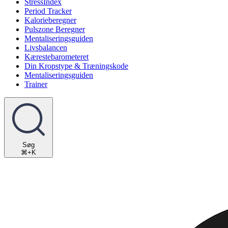
StressIndex
Period Tracker
Kalorieberegner
Pulszone Beregner
Mentaliseringsguiden
Livsbalancen
Kærestebarometeret
Din Kropstype & Træningskode
Mentaliseringsguiden
Trainer
Søg
⌘+K