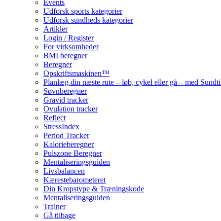
Events
Udforsk sports kategorier
Udforsk sundheds kategorier
Artikler
Login / Register
For virksomheder
BMI beregner
Beregner
Opskriftsmaskinen™
Planlæg din næste rute – løb, cykel eller gå – med Sund
Søvnberegner
Gravid tracker
Ovulation tracker
Reflect
StressIndex
Period Tracker
Kalorieberegner
Pulszone Beregner
Mentaliseringsguiden
Livsbalancen
Kærestebarometeret
Din Kropstype & Træningskode
Mentaliseringsguiden
Trainer
Gå tilbage