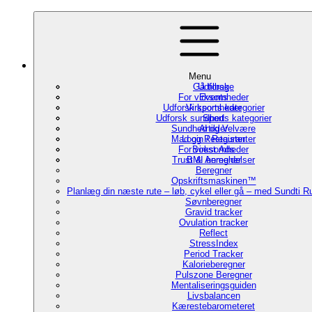
Menu
Gå tilbage
Udforsk
For virksomheder
Events
Udforsk sports kategorier
Virksomheder
Udforsk sundheds kategorier
Sport
Sundhed og Velvære
Artikler
Mad og Restauranter
Login / Register
For virksomheder
Boost Ads
Trust & Anmeldelser
BMI beregner
Beregner
Opskriftsmaskinen™
Planlæg din næste rute – løb, cykel eller gå – med Sundti 
Søvnberegner
Gravid tracker
Ovulation tracker
Reflect
StressIndex
Period Tracker
Kalorieberegner
Pulszone Beregner
Mentaliseringsguiden
Livsbalancen
Kærestebarometeret