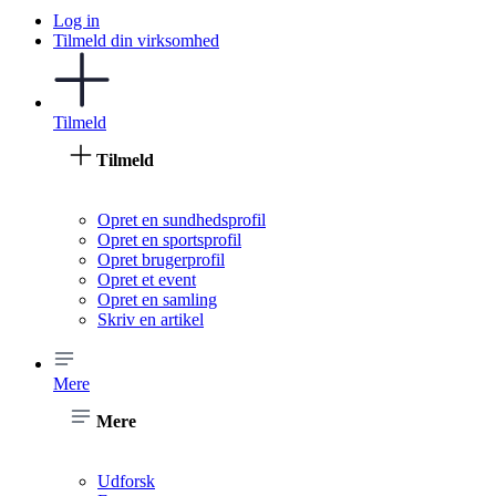
Log in
Tilmeld din virksomhed
Tilmeld
Tilmeld
Opret en sundhedsprofil
Opret en sportsprofil
Opret brugerprofil
Opret et event
Opret en samling
Skriv en artikel
Mere
Mere
Udforsk