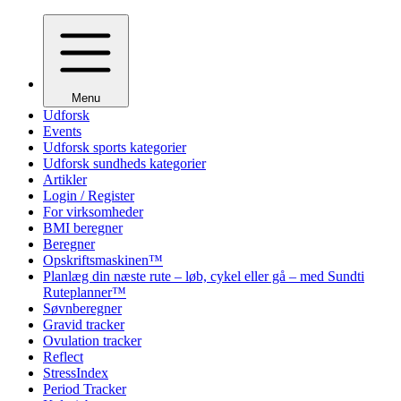
Menu
Udforsk
Events
Udforsk sports kategorier
Udforsk sundheds kategorier
Artikler
Login / Register
For virksomheder
BMI beregner
Beregner
Opskriftsmaskinen™
Planlæg din næste rute – løb, cykel eller gå – med Sundti
Ruteplanner™
Søvnberegner
Gravid tracker
Ovulation tracker
Reflect
StressIndex
Period Tracker