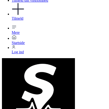
Tilmeld din virksomhed
Tilmeld
Mere
Startside
Log ind