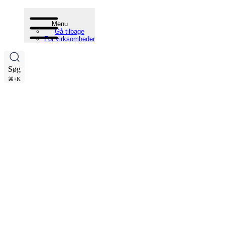
Menu
Gå tilbage
For virksomheder
Søg
⌘+K