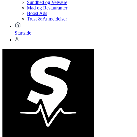
Sundhed og Velvære
Mad og Restauranter
Boost Ads
Trust & Anmeldelser
Startside