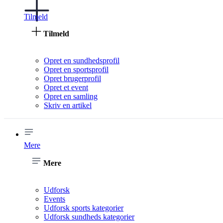
Tilmeld
Tilmeld
Opret en sundhedsprofil
Opret en sportsprofil
Opret brugerprofil
Opret et event
Opret en samling
Skriv en artikel
Mere
Mere
Udforsk
Events
Udforsk sports kategorier
Udforsk sundheds kategorier