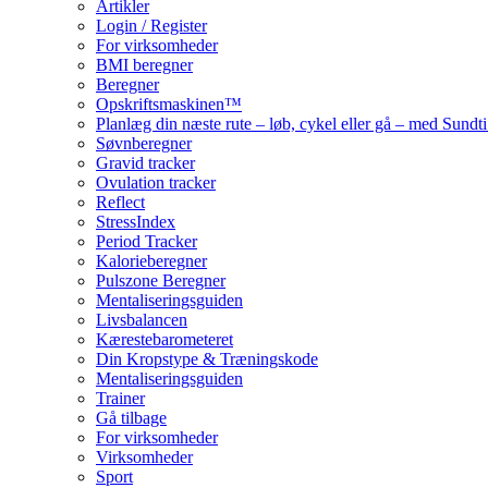
Artikler
Login / Register
For virksomheder
BMI beregner
Beregner
Opskriftsmaskinen™
Planlæg din næste rute – løb, cykel eller gå – med Sund
Søvnberegner
Gravid tracker
Ovulation tracker
Reflect
StressIndex
Period Tracker
Kalorieberegner
Pulszone Beregner
Mentaliseringsguiden
Livsbalancen
Kærestebarometeret
Din Kropstype & Træningskode
Mentaliseringsguiden
Trainer
Gå tilbage
For virksomheder
Virksomheder
Sport