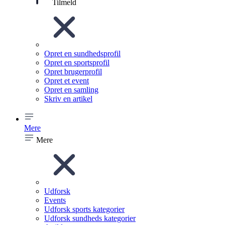
Tilmeld
Opret en sundhedsprofil
Opret en sportsprofil
Opret brugerprofil
Opret et event
Opret en samling
Skriv en artikel
Mere
Mere
Udforsk
Events
Udforsk sports kategorier
Udforsk sundheds kategorier