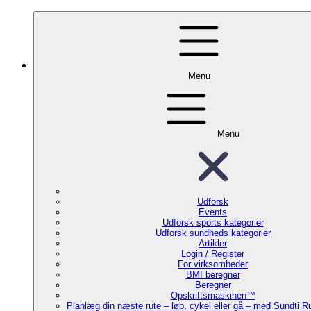
Menu
Menu
Udforsk
Events
Udforsk sports kategorier
Udforsk sundheds kategorier
Artikler
Login / Register
For virksomheder
BMI beregner
Beregner
Opskriftsmaskinen™
Planlæg din næste rute – løb, cykel eller gå – med Sundti 