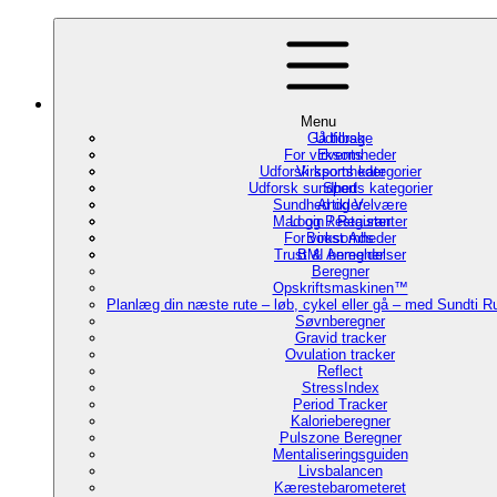
Menu
Gå tilbage
Udforsk
For virksomheder
Events
Udforsk sports kategorier
Virksomheder
Udforsk sundheds kategorier
Sport
Sundhed og Velvære
Artikler
Mad og Restauranter
Login / Register
For virksomheder
Boost Ads
Trust & Anmeldelser
BMI beregner
Beregner
Opskriftsmaskinen™
Planlæg din næste rute – løb, cykel eller gå – med Sundti 
Søvnberegner
Gravid tracker
Ovulation tracker
Reflect
StressIndex
Period Tracker
Kalorieberegner
Pulszone Beregner
Mentaliseringsguiden
Livsbalancen
Kærestebarometeret