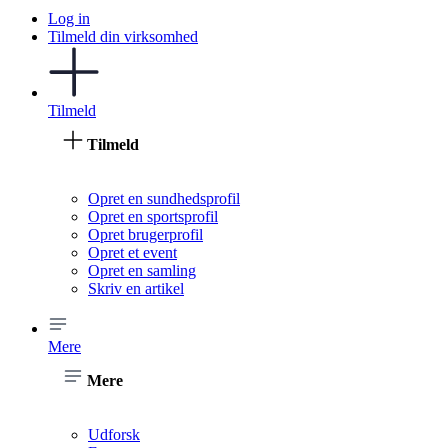
Log in
Tilmeld din virksomhed
Tilmeld
Tilmeld
Opret en sundhedsprofil
Opret en sportsprofil
Opret brugerprofil
Opret et event
Opret en samling
Skriv en artikel
Mere
Mere
Udforsk