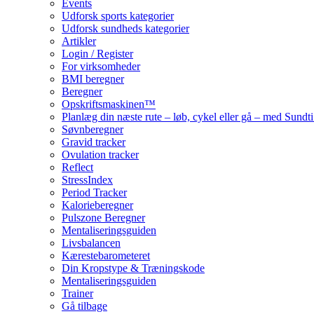
Events
Udforsk sports kategorier
Udforsk sundheds kategorier
Artikler
Login / Register
For virksomheder
BMI beregner
Beregner
Opskriftsmaskinen™
Planlæg din næste rute – løb, cykel eller gå – med Sund
Søvnberegner
Gravid tracker
Ovulation tracker
Reflect
StressIndex
Period Tracker
Kalorieberegner
Pulszone Beregner
Mentaliseringsguiden
Livsbalancen
Kærestebarometeret
Din Kropstype & Træningskode
Mentaliseringsguiden
Trainer
Gå tilbage