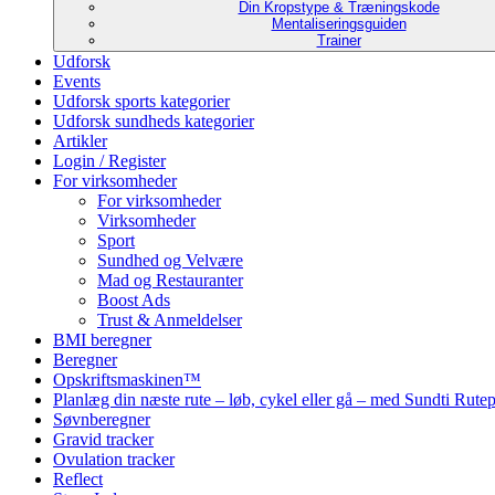
Din Kropstype & Træningskode
Mentaliseringsguiden
Trainer
Udforsk
Events
Udforsk sports kategorier
Udforsk sundheds kategorier
Artikler
Login / Register
For virksomheder
For virksomheder
Virksomheder
Sport
Sundhed og Velvære
Mad og Restauranter
Boost Ads
Trust & Anmeldelser
BMI beregner
Beregner
Opskriftsmaskinen™
Planlæg din næste rute – løb, cykel eller gå – med Sundti Rut
Søvnberegner
Gravid tracker
Ovulation tracker
Reflect