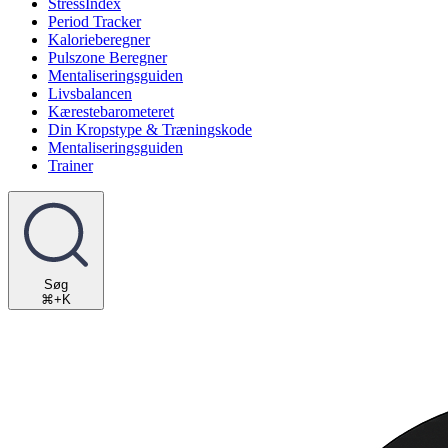
StressIndex
Period Tracker
Kalorieberegner
Pulszone Beregner
Mentaliseringsguiden
Livsbalancen
Kærestebarometeret
Din Kropstype & Træningskode
Mentaliseringsguiden
Trainer
Søg
⌘+K