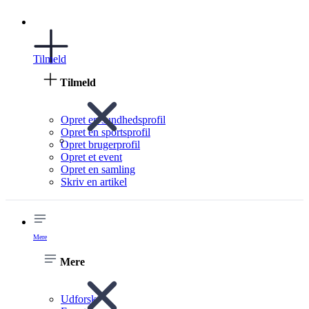
Tilmeld
Tilmeld
Opret en sundhedsprofil
Opret en sportsprofil
Opret brugerprofil
Opret et event
Opret en samling
Skriv en artikel
Mere
Mere
Udforsk