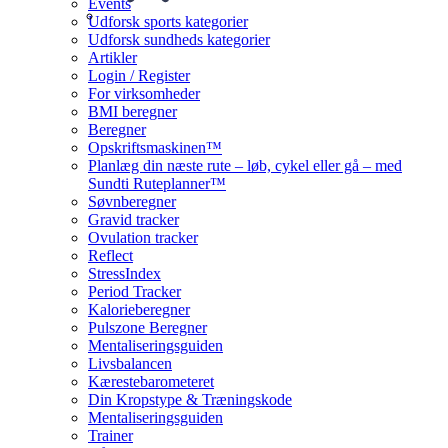
Events
Udforsk sports kategorier
Udforsk sundheds kategorier
Artikler
Login / Register
For virksomheder
BMI beregner
Beregner
Opskriftsmaskinen™
Planlæg din næste rute – løb, cykel eller gå – med
Sundti Ruteplanner™
Søvnberegner
Gravid tracker
Ovulation tracker
Reflect
StressIndex
Period Tracker
Kalorieberegner
Pulszone Beregner
Mentaliseringsguiden
Livsbalancen
Kærestebarometeret
Din Kropstype & Træningskode
Mentaliseringsguiden
Trainer