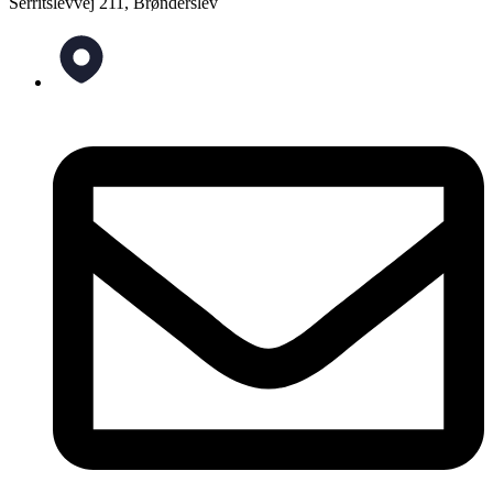
Serritslevvej 211, Brønderslev