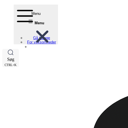
Menu
Menu
Gå tilbage
For virksomheder
Søg
CTRL+K