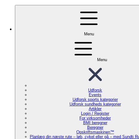
Menu
Menu
Udforsk
Events
Udforsk sports kategorier
Udforsk sundheds kategorier
Artikler
Login / Register
For virksomheder
BMI beregner
Beregner
Opskriftsmaskinen™
Planlæg din næste rute – løb, cykel eller gå – med Sundti 