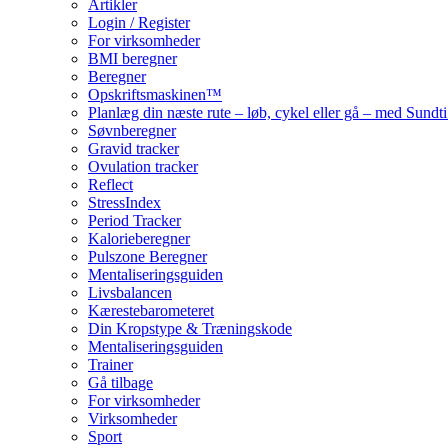
Artikler
Login / Register
For virksomheder
BMI beregner
Beregner
Opskriftsmaskinen™
Planlæg din næste rute – løb, cykel eller gå – med Sund
Søvnberegner
Gravid tracker
Ovulation tracker
Reflect
StressIndex
Period Tracker
Kalorieberegner
Pulszone Beregner
Mentaliseringsguiden
Livsbalancen
Kærestebarometeret
Din Kropstype & Træningskode
Mentaliseringsguiden
Trainer
Gå tilbage
For virksomheder
Virksomheder
Sport