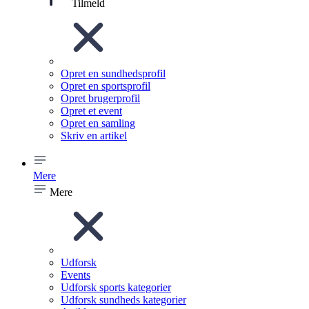
Tilmeld
Opret en sundhedsprofil
Opret en sportsprofil
Opret brugerprofil
Opret et event
Opret en samling
Skriv en artikel
Mere
Mere
Udforsk
Events
Udforsk sports kategorier
Udforsk sundheds kategorier