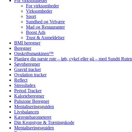
For virksomheder
For virksomheder
Virksomheder
Sport
Sundhed og Velvære
Mad og Restauranter
Boost Ads
Trust & Anmeldelser
BMI beregner
Beregner
Opskriftsmaskinen™
Planlæg din næste rute – løb, cykel eller gå – med Sundti Rut
Søvnberegner
Gravid tracker
Ovulation tracker
Reflect
StressIndex
Period Tracker
Kalorieberegner
Pulszone Beregner
Mentaliseringsguiden
Livsbalancen
Kærestebarometeret
Din Kropstype & Træningskode
Mentaliseringsguiden