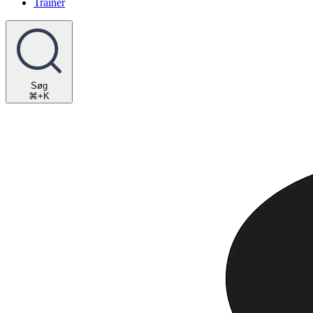
Trainer
Søg
⌘+K