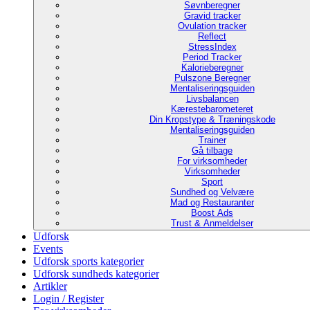
Søvnberegner
Gravid tracker
Ovulation tracker
Reflect
StressIndex
Period Tracker
Kalorieberegner
Pulszone Beregner
Mentaliseringsguiden
Livsbalancen
Kærestebarometeret
Din Kropstype & Træningskode
Mentaliseringsguiden
Trainer
Gå tilbage
For virksomheder
Virksomheder
Sport
Sundhed og Velvære
Mad og Restauranter
Boost Ads
Trust & Anmeldelser
Udforsk
Events
Udforsk sports kategorier
Udforsk sundheds kategorier
Artikler
Login / Register