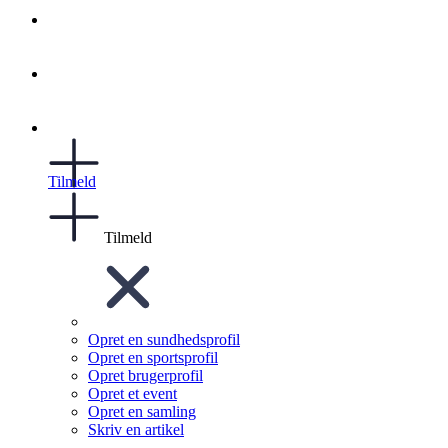
Tilmeld
Tilmeld
Opret en sundhedsprofil
Opret en sportsprofil
Opret brugerprofil
Opret et event
Opret en samling
Skriv en artikel