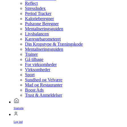
Reflect
StressIndex
Period Tracker
Kalorieberegner
Pulszone Beregner
Mentaliseringsguiden
Livsbalancen
Kærestebarometeret
Din Kropstype & Træningskode
Mentaliseringsguiden
Trainer
Gå tilbage
For virksomheder
Virksomheder
Sport
Sundhed og Velvære
Mad og Restauranter
Boost Ads
Trust & Anmeldelser
Startside
Log ind