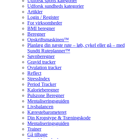
Udforsk sports kategorier
Udforsk sundheds kategorier
Artikler
Login / Register
For virksomheder
BMI beregner
Beregner
Opskriftsmaskinen™
Planlæg din næste rute – løb, cykel eller gå – med
Sundti Ruteplanner™
Søvnberegner
Gravid tracker
Ovulation tracker
Reflect
StressIndex
Period Tracker
Kalorieberegner
Pulszone Beregner
Mentaliseringsguiden
Livsbalancen
Kærestebarometeret
Din Kropstype & Træningskode
Mentaliseringsguiden
Trainer
Gå tilbage