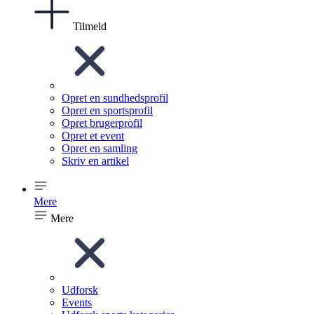
Tilmeld
Opret en sundhedsprofil
Opret en sportsprofil
Opret brugerprofil
Opret et event
Opret en samling
Skriv en artikel
Mere
Mere
Udforsk
Events