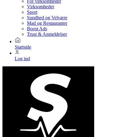
For virksomheder
Virksomheder
Sport
Sundhed og Velvære
Mad og Restauranter
Boost Ads
Trust & Anmeldelser
Startside
Log ind