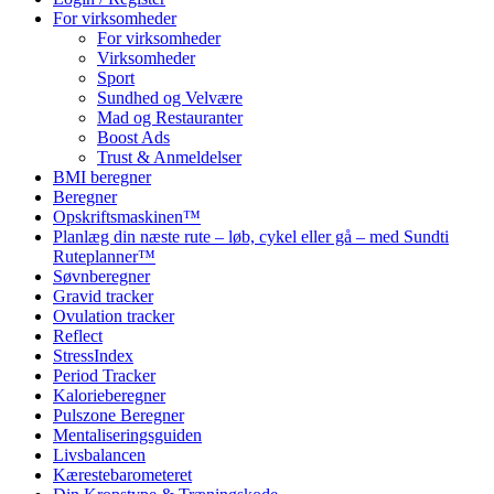
For virksomheder
For virksomheder
Virksomheder
Sport
Sundhed og Velvære
Mad og Restauranter
Boost Ads
Trust & Anmeldelser
BMI beregner
Beregner
Opskriftsmaskinen™
Planlæg din næste rute – løb, cykel eller gå – med Sundti
Ruteplanner™
Søvnberegner
Gravid tracker
Ovulation tracker
Reflect
StressIndex
Period Tracker
Kalorieberegner
Pulszone Beregner
Mentaliseringsguiden
Livsbalancen
Kærestebarometeret