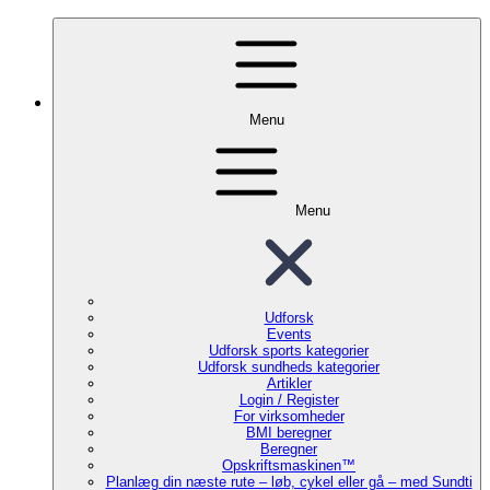
Menu
Menu
Udforsk
Events
Udforsk sports kategorier
Udforsk sundheds kategorier
Artikler
Login / Register
For virksomheder
BMI beregner
Beregner
Opskriftsmaskinen™
Planlæg din næste rute – løb, cykel eller gå – med Sundti