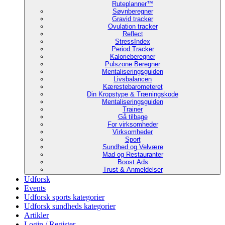
Ruteplanner™
Søvnberegner
Gravid tracker
Ovulation tracker
Reflect
StressIndex
Period Tracker
Kalorieberegner
Pulszone Beregner
Mentaliseringsguiden
Livsbalancen
Kærestebarometeret
Din Kropstype & Træningskode
Mentaliseringsguiden
Trainer
Gå tilbage
For virksomheder
Virksomheder
Sport
Sundhed og Velvære
Mad og Restauranter
Boost Ads
Trust & Anmeldelser
Udforsk
Events
Udforsk sports kategorier
Udforsk sundheds kategorier
Artikler
Login / Register