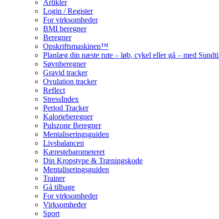
Artikler
Login / Register
For virksomheder
BMI beregner
Beregner
Opskriftsmaskinen™
Planlæg din næste rute – løb, cykel eller gå – med Sund
Søvnberegner
Gravid tracker
Ovulation tracker
Reflect
StressIndex
Period Tracker
Kalorieberegner
Pulszone Beregner
Mentaliseringsguiden
Livsbalancen
Kærestebarometeret
Din Kropstype & Træningskode
Mentaliseringsguiden
Trainer
Gå tilbage
For virksomheder
Virksomheder
Sport