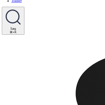
Trainer
Søg
⌘+K