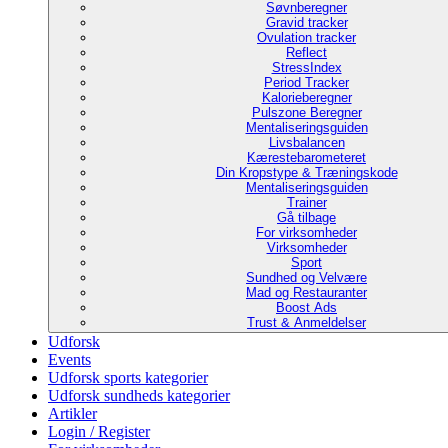
Søvnberegner
Gravid tracker
Ovulation tracker
Reflect
StressIndex
Period Tracker
Kalorieberegner
Pulszone Beregner
Mentaliseringsguiden
Livsbalancen
Kærestebarometeret
Din Kropstype & Træningskode
Mentaliseringsguiden
Trainer
Gå tilbage
For virksomheder
Virksomheder
Sport
Sundhed og Velvære
Mad og Restauranter
Boost Ads
Trust & Anmeldelser
Udforsk
Events
Udforsk sports kategorier
Udforsk sundheds kategorier
Artikler
Login / Register