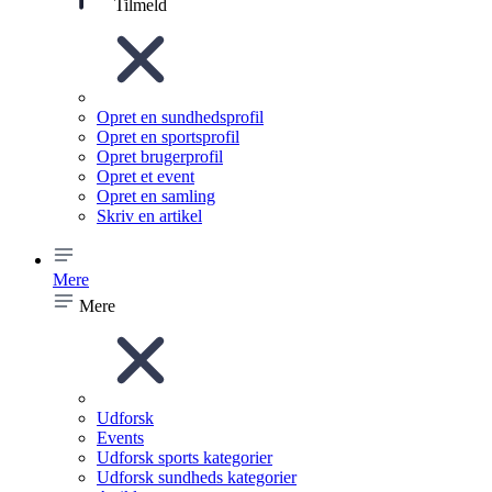
Tilmeld
Opret en sundhedsprofil
Opret en sportsprofil
Opret brugerprofil
Opret et event
Opret en samling
Skriv en artikel
Mere
Mere
Udforsk
Events
Udforsk sports kategorier
Udforsk sundheds kategorier