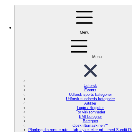
Menu
Menu
Udforsk
Events
Udforsk sports kategorier
Udforsk sundheds kategorier
Artikler
Login / Register
For virksomheder
BMI beregner
Beregner
Opskriftsmaskinen™
Planlæg din næste rute – løb, cykel eller gå – med Sundti 