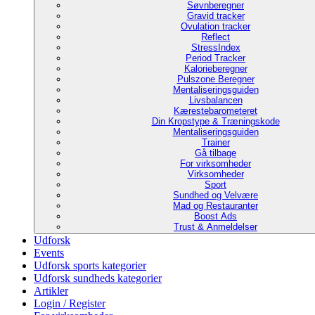
Søvnberegner
Gravid tracker
Ovulation tracker
Reflect
StressIndex
Period Tracker
Kalorieberegner
Pulszone Beregner
Mentaliseringsguiden
Livsbalancen
Kærestebarometeret
Din Kropstype & Træningskode
Mentaliseringsguiden
Trainer
Gå tilbage
For virksomheder
Virksomheder
Sport
Sundhed og Velvære
Mad og Restauranter
Boost Ads
Trust & Anmeldelser
Udforsk
Events
Udforsk sports kategorier
Udforsk sundheds kategorier
Artikler
Login / Register