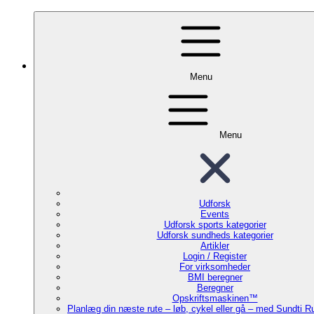
Menu
Menu
Udforsk
Events
Udforsk sports kategorier
Udforsk sundheds kategorier
Artikler
Login / Register
For virksomheder
BMI beregner
Beregner
Opskriftsmaskinen™
Planlæg din næste rute – løb, cykel eller gå – med Sundti 