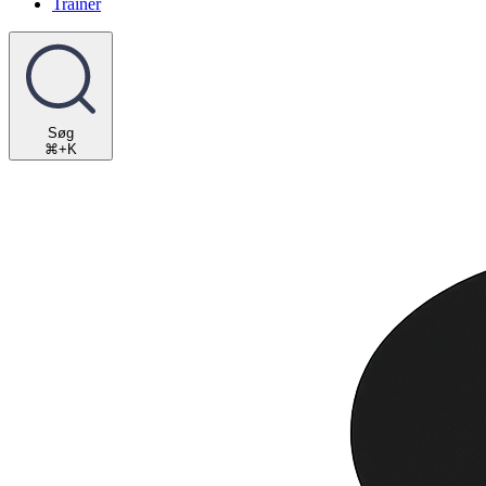
Trainer
Søg
⌘+K