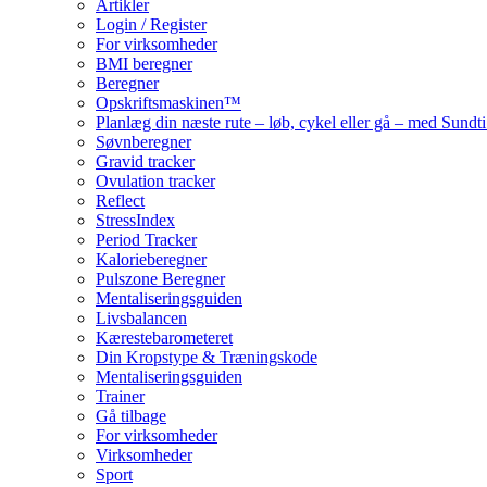
Artikler
Login / Register
For virksomheder
BMI beregner
Beregner
Opskriftsmaskinen™
Planlæg din næste rute – løb, cykel eller gå – med Sund
Søvnberegner
Gravid tracker
Ovulation tracker
Reflect
StressIndex
Period Tracker
Kalorieberegner
Pulszone Beregner
Mentaliseringsguiden
Livsbalancen
Kærestebarometeret
Din Kropstype & Træningskode
Mentaliseringsguiden
Trainer
Gå tilbage
For virksomheder
Virksomheder
Sport