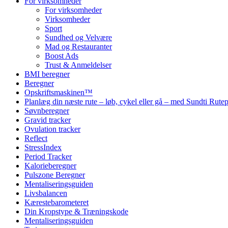
For virksomheder
For virksomheder
Virksomheder
Sport
Sundhed og Velvære
Mad og Restauranter
Boost Ads
Trust & Anmeldelser
BMI beregner
Beregner
Opskriftsmaskinen™
Planlæg din næste rute – løb, cykel eller gå – med Sundti Rut
Søvnberegner
Gravid tracker
Ovulation tracker
Reflect
StressIndex
Period Tracker
Kalorieberegner
Pulszone Beregner
Mentaliseringsguiden
Livsbalancen
Kærestebarometeret
Din Kropstype & Træningskode
Mentaliseringsguiden