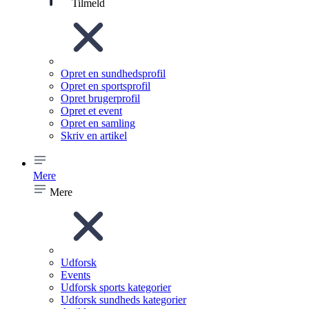
Tilmeld
Opret en sundhedsprofil
Opret en sportsprofil
Opret brugerprofil
Opret et event
Opret en samling
Skriv en artikel
Mere
Mere
Udforsk
Events
Udforsk sports kategorier
Udforsk sundheds kategorier