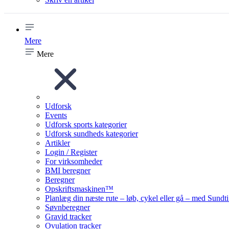
Mere
Mere
Udforsk
Events
Udforsk sports kategorier
Udforsk sundheds kategorier
Artikler
Login / Register
For virksomheder
BMI beregner
Beregner
Opskriftsmaskinen™
Planlæg din næste rute – løb, cykel eller gå – med Sund
Søvnberegner
Gravid tracker
Ovulation tracker