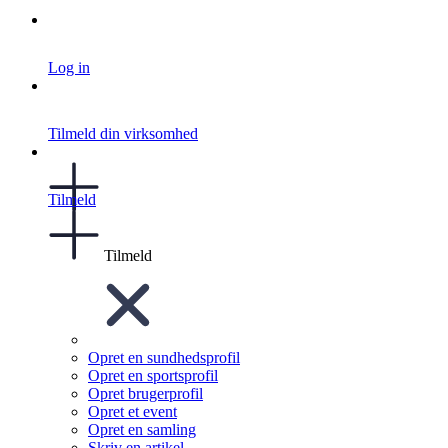
Log in
Tilmeld din virksomhed
Tilmeld
Tilmeld
Opret en sundhedsprofil
Opret en sportsprofil
Opret brugerprofil
Opret et event
Opret en samling
Skriv en artikel