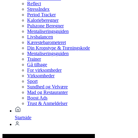
Reflect
StressIndex
Period Tracker
Kalorieberegner
Pulszone Beregner
Mentaliseringsguiden
Livsbalancen
Kærestebarometeret
Din Kropstype & Træningskode
Mentaliseringsguiden
Trainer
Gå tilbage
For virksomheder
Virksomheder
Sport
Sundhed og Velvære
Mad og Restauranter
Boost Ads
Trust & Anmeldelser
Startside