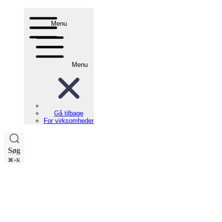
Menu
Menu
Gå tilbage
For virksomheder
Søg
⌘+K