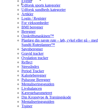
Events
Udforsk sports kategorier
Udforsk sundheds kategorier
Artikler
Login / Register
For virksomheder
BMI beregner
Beregner
Opskriftsmaskinen™
Planlæg din næste rute – løb, cykel eller gå – med
Sundti Ruteplanner™
Søvnberegner
Gravid tracker
Ovulation tracker
Reflect
StressIndex
Period Tracker
Kalorieberegner
Pulszone Beregner
Mentaliseringsguiden
Livsbalancen
Kærestebarometeret
Din Kropstype & Træningskode
Mentaliseringsguiden
Trainer