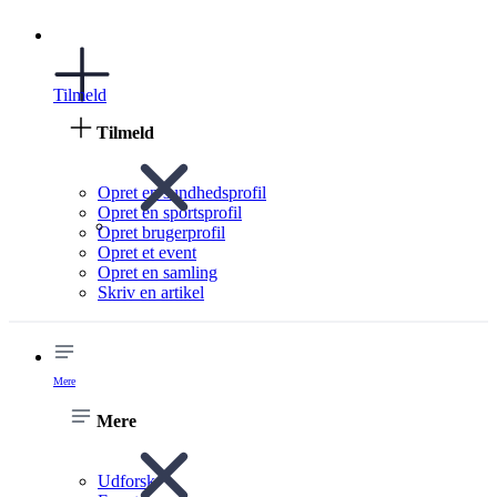
Tilmeld
Tilmeld
Opret en sundhedsprofil
Opret en sportsprofil
Opret brugerprofil
Opret et event
Opret en samling
Skriv en artikel
Mere
Mere
Udforsk