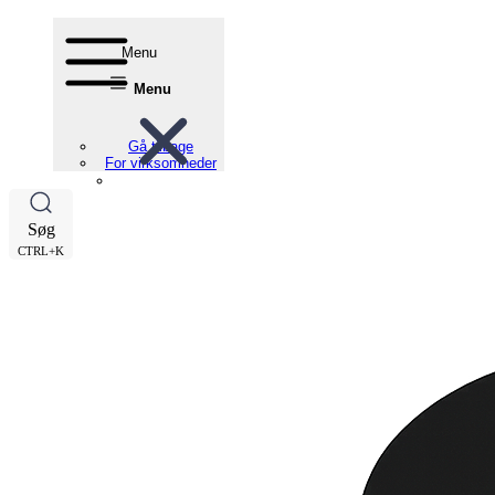
Menu
Menu
Gå tilbage
For virksomheder
Søg
CTRL+K