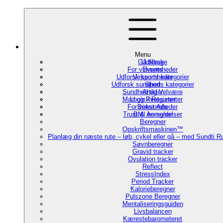
Menu
Gå tilbage
Udforsk
For virksomheder
Events
Udforsk sports kategorier
Virksomheder
Udforsk sundheds kategorier
Sport
Sundhed og Velvære
Artikler
Mad og Restauranter
Login / Register
For virksomheder
Boost Ads
Trust & Anmeldelser
BMI beregner
Beregner
Opskriftsmaskinen™
Planlæg din næste rute – løb, cykel eller gå – med Sundti 
Søvnberegner
Gravid tracker
Ovulation tracker
Reflect
StressIndex
Period Tracker
Kalorieberegner
Pulszone Beregner
Mentaliseringsguiden
Livsbalancen
Kærestebarometeret