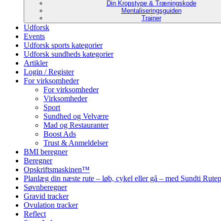
Din Kropstype & Træningskode
Mentaliseringsguiden
Trainer
Udforsk
Events
Udforsk sports kategorier
Udforsk sundheds kategorier
Artikler
Login / Register
For virksomheder
For virksomheder
Virksomheder
Sport
Sundhed og Velvære
Mad og Restauranter
Boost Ads
Trust & Anmeldelser
BMI beregner
Beregner
Opskriftsmaskinen™
Planlæg din næste rute – løb, cykel eller gå – med Sundti Rut
Søvnberegner
Gravid tracker
Ovulation tracker
Reflect