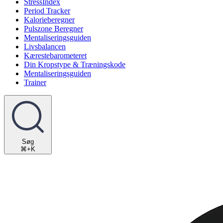
StressIndex
Period Tracker
Kalorieberegner
Pulszone Beregner
Mentaliseringsguiden
Livsbalancen
Kærestebarometeret
Din Kropstype & Træningskode
Mentaliseringsguiden
Trainer
Søg
⌘+K