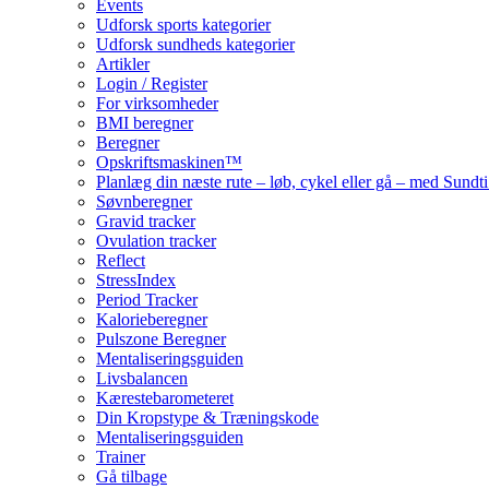
Events
Udforsk sports kategorier
Udforsk sundheds kategorier
Artikler
Login / Register
For virksomheder
BMI beregner
Beregner
Opskriftsmaskinen™
Planlæg din næste rute – løb, cykel eller gå – med Sund
Søvnberegner
Gravid tracker
Ovulation tracker
Reflect
StressIndex
Period Tracker
Kalorieberegner
Pulszone Beregner
Mentaliseringsguiden
Livsbalancen
Kærestebarometeret
Din Kropstype & Træningskode
Mentaliseringsguiden
Trainer
Gå tilbage