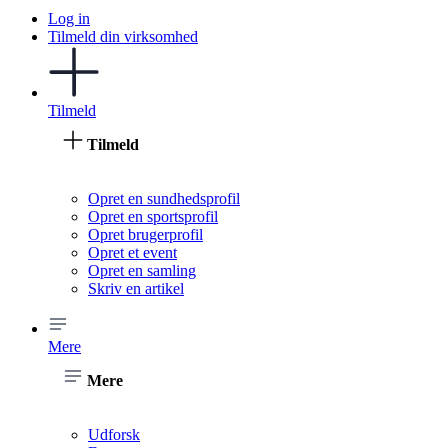
Log in
Tilmeld din virksomhed
Tilmeld
Tilmeld
Opret en sundhedsprofil
Opret en sportsprofil
Opret brugerprofil
Opret et event
Opret en samling
Skriv en artikel
Mere
Mere
Udforsk