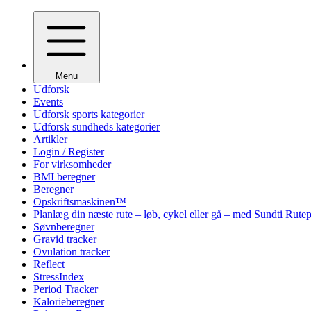
Menu
Udforsk
Events
Udforsk sports kategorier
Udforsk sundheds kategorier
Artikler
Login / Register
For virksomheder
BMI beregner
Beregner
Opskriftsmaskinen™
Planlæg din næste rute – løb, cykel eller gå – med Sundti Rut
Søvnberegner
Gravid tracker
Ovulation tracker
Reflect
StressIndex
Period Tracker
Kalorieberegner