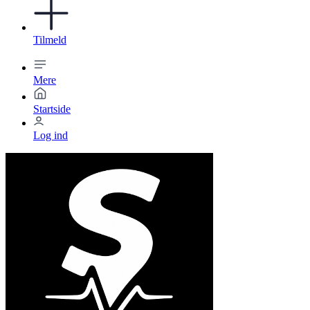
Tilmeld
Mere
Startside
Log ind