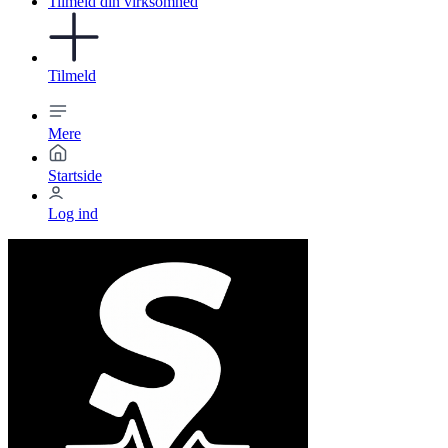
Tilmeld din virksomhed
Tilmeld
Mere
Startside
Log ind