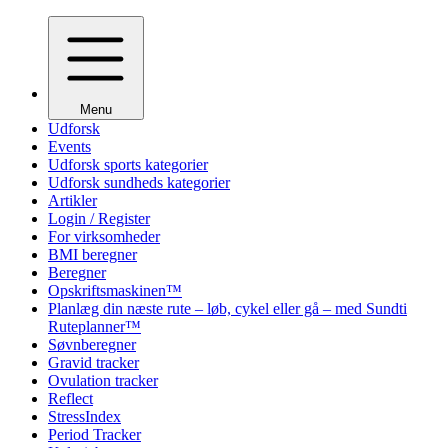
Menu
Udforsk
Events
Udforsk sports kategorier
Udforsk sundheds kategorier
Artikler
Login / Register
For virksomheder
BMI beregner
Beregner
Opskriftsmaskinen™
Planlæg din næste rute – løb, cykel eller gå – med Sundti
Ruteplanner™
Søvnberegner
Gravid tracker
Ovulation tracker
Reflect
StressIndex
Period Tracker