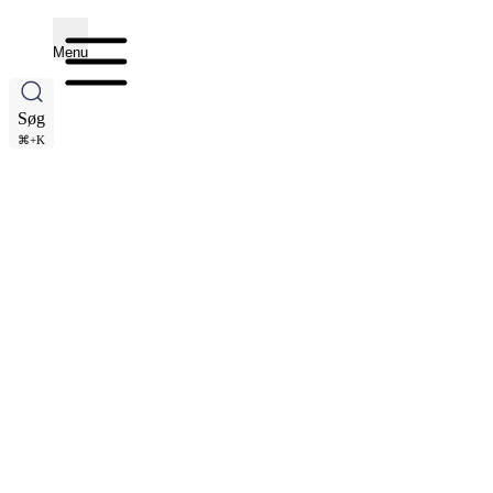
Menu
Søg
⌘+K