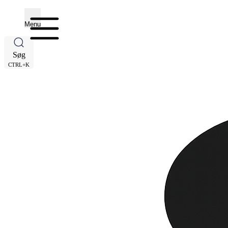
Menu
Søg
CTRL+K