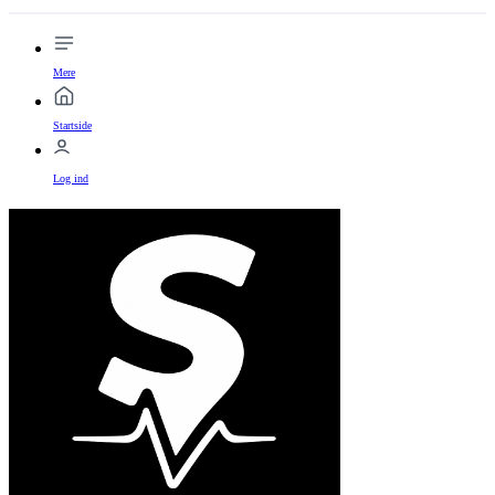
Mere
Startside
Log ind