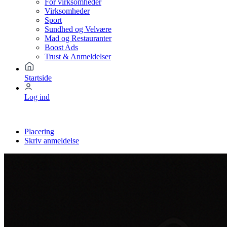
For virksomheder
Virksomheder
Sport
Sundhed og Velvære
Mad og Restauranter
Boost Ads
Trust & Anmeldelser
Startside
Log ind
Placering
Skriv anmeldelse