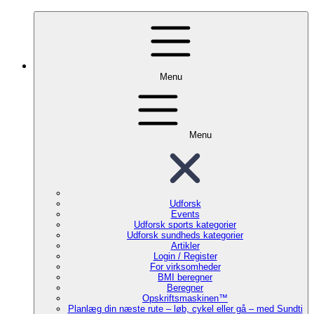
Menu
Menu
Udforsk
Events
Udforsk sports kategorier
Udforsk sundheds kategorier
Artikler
Login / Register
For virksomheder
BMI beregner
Beregner
Opskriftsmaskinen™
Planlæg din næste rute – løb, cykel eller gå – med Sundti