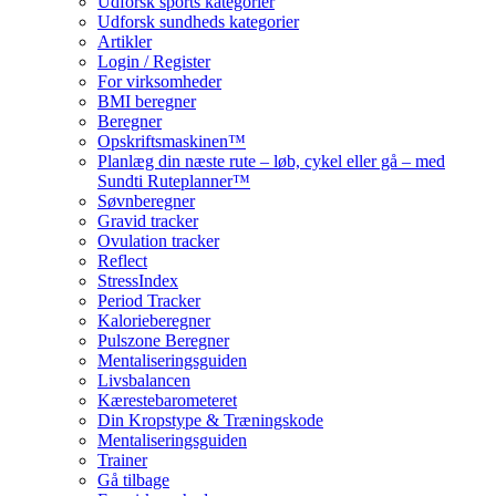
Udforsk sports kategorier
Udforsk sundheds kategorier
Artikler
Login / Register
For virksomheder
BMI beregner
Beregner
Opskriftsmaskinen™
Planlæg din næste rute – løb, cykel eller gå – med
Sundti Ruteplanner™
Søvnberegner
Gravid tracker
Ovulation tracker
Reflect
StressIndex
Period Tracker
Kalorieberegner
Pulszone Beregner
Mentaliseringsguiden
Livsbalancen
Kærestebarometeret
Din Kropstype & Træningskode
Mentaliseringsguiden
Trainer
Gå tilbage