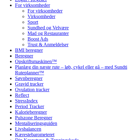
For virksomheder
For virksomheder
Virksomheder
Sport
Sundhed og Velvære
Mad og Restauranter
Boost Ads
Trust & Anmeldelser
BMI beregner
Beregner
Opskriftsmaskinen™
Planlæg din næste rute – løb, cykel eller gå – med Sundti
Ruteplanner™
Søvnberegner
Gravid tracker
Ovulation tracker
Reflect
StressIndex
Period Tracker
Kalorieberegner
Pulszone Beregner
Mentaliseringsguiden
Livsbalancen
Kærestebarometeret