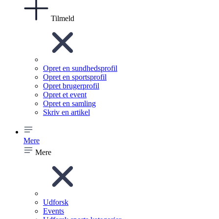
Tilmeld
Opret en sundhedsprofil
Opret en sportsprofil
Opret brugerprofil
Opret et event
Opret en samling
Skriv en artikel
Mere
Mere
Udforsk
Events