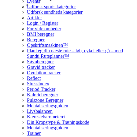
Events
Udforsk sports kategorier
Udforsk sundheds kategorier
Artikler
Login / Register
For virksomheder
BMI beregner
Beregner
Opskriftsmaskinen™
Planlæg din næste rute – løb, cykel eller gå – med
Sundti Ruteplanner™
Søvnberegner
Gravid tracker
Ovulation tracker
Reflect
StressIndex
Period Tracker
Kalorieberegner
Pulszone Beregner
Mentaliseringsguiden
Livsbalancen
Kærestebarometeret
Din Kropstype & Træningskode
Mentaliseringsguiden
Trainer