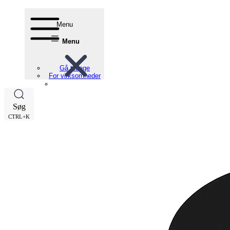
Menu
Menu
Gå tilbage
For virksomheder
Søg
CTRL+K