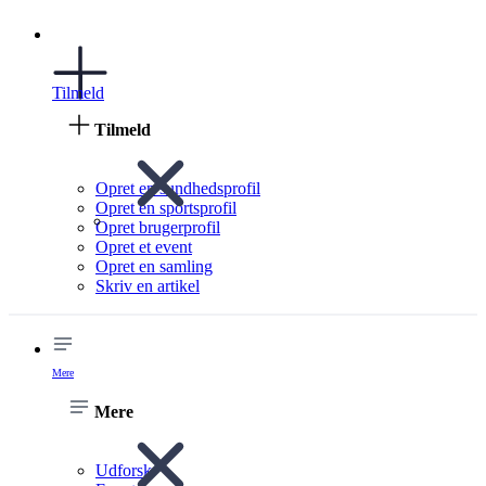
Tilmeld
Tilmeld
Opret en sundhedsprofil
Opret en sportsprofil
Opret brugerprofil
Opret et event
Opret en samling
Skriv en artikel
Mere
Mere
Udforsk