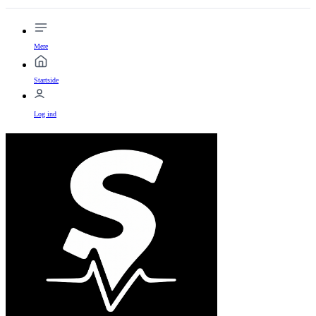
Mere
Startside
Log ind