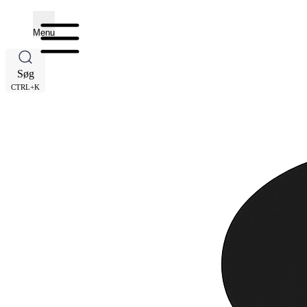
Menu
Søg
CTRL+K