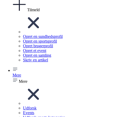
Tilmeld
Opret en sundhedsprofil
Opret en sportsprofil
Opret brugerprofil
Opret et event
Opret en samling
Skriv en artikel
Mere
Mere
Udforsk
Events