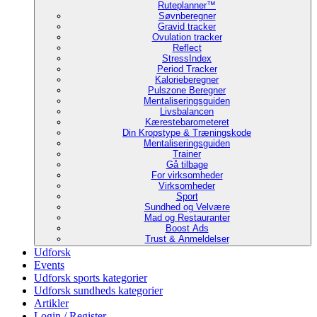
Ruteplanner™
Søvnberegner
Gravid tracker
Ovulation tracker
Reflect
StressIndex
Period Tracker
Kalorieberegner
Pulszone Beregner
Mentaliseringsguiden
Livsbalancen
Kærestebarometeret
Din Kropstype & Træningskode
Mentaliseringsguiden
Trainer
Gå tilbage
For virksomheder
Virksomheder
Sport
Sundhed og Velvære
Mad og Restauranter
Boost Ads
Trust & Anmeldelser
Udforsk
Events
Udforsk sports kategorier
Udforsk sundheds kategorier
Artikler
Login / Register