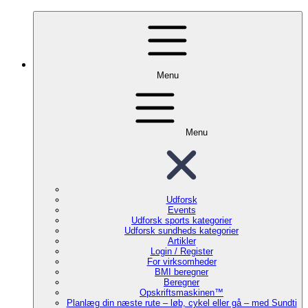
Menu
Menu
Udforsk
Events
Udforsk sports kategorier
Udforsk sundheds kategorier
Artikler
Login / Register
For virksomheder
BMI beregner
Beregner
Opskriftsmaskinen™
Planlæg din næste rute – løb, cykel eller gå – med Sundti