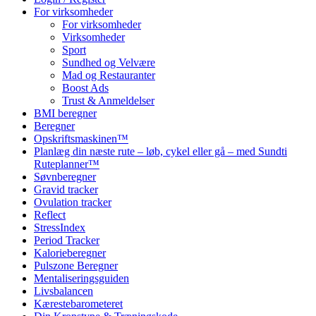
For virksomheder
For virksomheder
Virksomheder
Sport
Sundhed og Velvære
Mad og Restauranter
Boost Ads
Trust & Anmeldelser
BMI beregner
Beregner
Opskriftsmaskinen™
Planlæg din næste rute – løb, cykel eller gå – med Sundti
Ruteplanner™
Søvnberegner
Gravid tracker
Ovulation tracker
Reflect
StressIndex
Period Tracker
Kalorieberegner
Pulszone Beregner
Mentaliseringsguiden
Livsbalancen
Kærestebarometeret