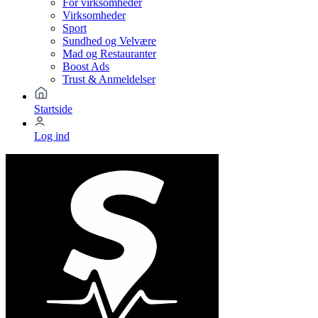
For virksomheder
Virksomheder
Sport
Sundhed og Velvære
Mad og Restauranter
Boost Ads
Trust & Anmeldelser
Startside
Log ind