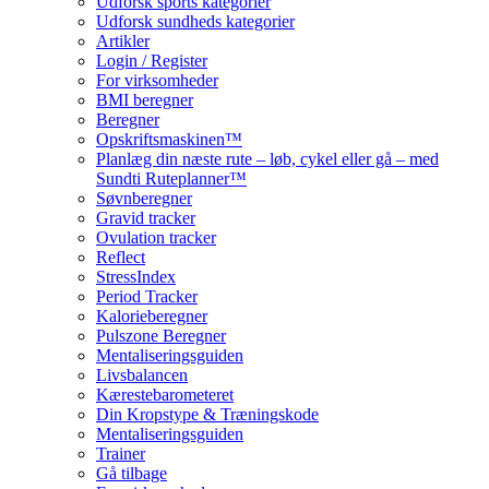
Udforsk sports kategorier
Udforsk sundheds kategorier
Artikler
Login / Register
For virksomheder
BMI beregner
Beregner
Opskriftsmaskinen™
Planlæg din næste rute – løb, cykel eller gå – med
Sundti Ruteplanner™
Søvnberegner
Gravid tracker
Ovulation tracker
Reflect
StressIndex
Period Tracker
Kalorieberegner
Pulszone Beregner
Mentaliseringsguiden
Livsbalancen
Kærestebarometeret
Din Kropstype & Træningskode
Mentaliseringsguiden
Trainer
Gå tilbage