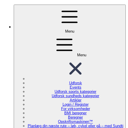
Menu
Menu
Udforsk
Events
Udforsk sports kategorier
Udforsk sundheds kategorier
Artikler
Login / Register
For virksomheder
BMI beregner
Beregner
Opskriftsmaskinen™
Planlæg din næste rute – løb, cykel eller gå – med Sundti