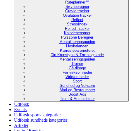
Ruteplanner™
Søvnberegner
Gravid tracker
Ovulation tracker
Reflect
StressIndex
Period Tracker
Kalorieberegner
Pulszone Beregner
Mentaliseringsguiden
Livsbalancen
Kærestebarometeret
Din Kropstype & Træningskode
Mentaliseringsguiden
Trainer
Gå tilbage
For virksomheder
Virksomheder
Sport
Sundhed og Velvære
Mad og Restauranter
Boost Ads
Trust & Anmeldelser
Udforsk
Events
Udforsk sports kategorier
Udforsk sundheds kategorier
Artikler
Login / Register