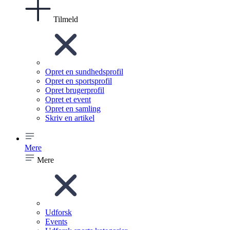
Tilmeld
Opret en sundhedsprofil
Opret en sportsprofil
Opret brugerprofil
Opret et event
Opret en samling
Skriv en artikel
Mere
Mere
Udforsk
Events