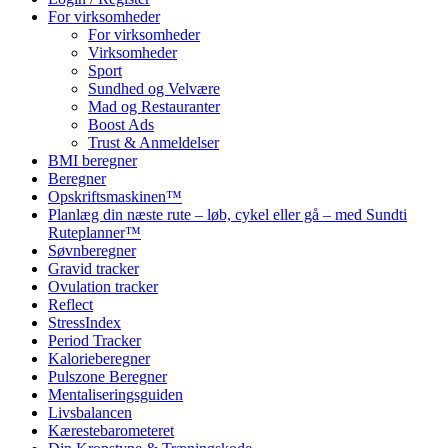
For virksomheder
For virksomheder
Virksomheder
Sport
Sundhed og Velvære
Mad og Restauranter
Boost Ads
Trust & Anmeldelser
BMI beregner
Beregner
Opskriftsmaskinen™
Planlæg din næste rute – løb, cykel eller gå – med Sundti
Ruteplanner™
Søvnberegner
Gravid tracker
Ovulation tracker
Reflect
StressIndex
Period Tracker
Kalorieberegner
Pulszone Beregner
Mentaliseringsguiden
Livsbalancen
Kærestebarometeret