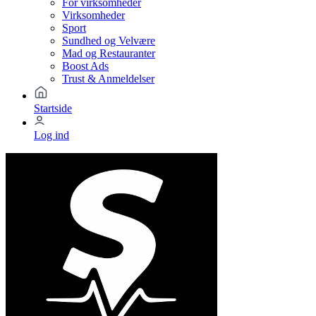
For virksomheder
Virksomheder
Sport
Sundhed og Velvære
Mad og Restauranter
Boost Ads
Trust & Anmeldelser
Startside
Log ind