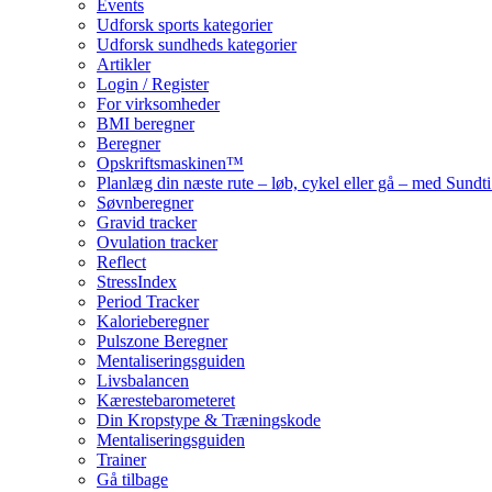
Events
Udforsk sports kategorier
Udforsk sundheds kategorier
Artikler
Login / Register
For virksomheder
BMI beregner
Beregner
Opskriftsmaskinen™
Planlæg din næste rute – løb, cykel eller gå – med Sund
Søvnberegner
Gravid tracker
Ovulation tracker
Reflect
StressIndex
Period Tracker
Kalorieberegner
Pulszone Beregner
Mentaliseringsguiden
Livsbalancen
Kærestebarometeret
Din Kropstype & Træningskode
Mentaliseringsguiden
Trainer
Gå tilbage