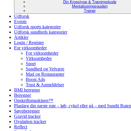
Din Kropstype & Træningskode
Mentaliseringsguiden
Trainer
Udforsk
Events
Udforsk sports kategorier
Udforsk sundheds kategorier
Artikler
Login / Register
For virksomheder
For virksomheder
Virksomheder
Sport
Sundhed og Velvære
Mad og Restauranter
Boost Ads
Trust & Anmeldelser
BMI beregner
Beregner
Opskriftsmaskinen™
Planlæg din næste rute – løb, cykel eller gå – med Sundti Rut
Søvnberegner
Gravid tracker
Ovulation tracker
Reflect