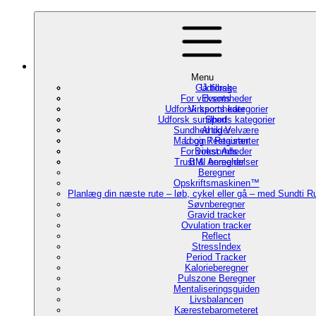
Menu
Gå tilbage
Udforsk
For virksomheder
Events
Udforsk sports kategorier
Virksomheder
Udforsk sundheds kategorier
Sport
Sundhed og Velvære
Artikler
Mad og Restauranter
Login / Register
For virksomheder
Boost Ads
Trust & Anmeldelser
BMI beregner
Beregner
Opskriftsmaskinen™
Planlæg din næste rute – løb, cykel eller gå – med Sundti 
Søvnberegner
Gravid tracker
Ovulation tracker
Reflect
StressIndex
Period Tracker
Kalorieberegner
Pulszone Beregner
Mentaliseringsguiden
Livsbalancen
Kærestebarometeret