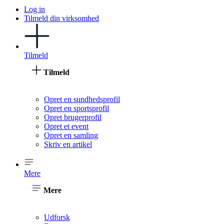
Log in
Tilmeld din virksomhed
Tilmeld
Tilmeld
Opret en sundhedsprofil
Opret en sportsprofil
Opret brugerprofil
Opret et event
Opret en samling
Skriv en artikel
Mere
Mere
Udforsk