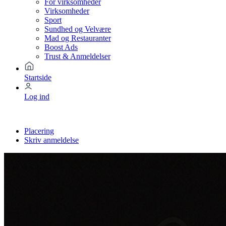
For virksomheder
Virksomheder
Sport
Sundhed og Velvære
Mad og Restauranter
Boost Ads
Trust & Anmeldelser
Startside
Log ind
Placering
Skriv anmeldelse