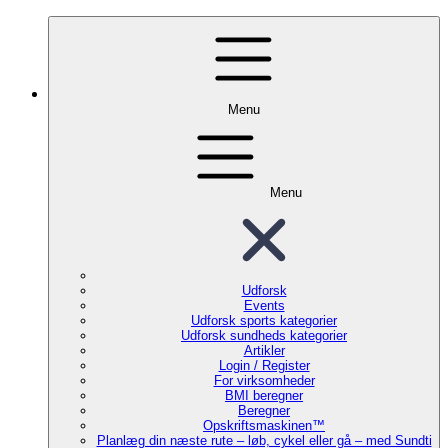
Menu
Menu
Udforsk
Events
Udforsk sports kategorier
Udforsk sundheds kategorier
Artikler
Login / Register
For virksomheder
BMI beregner
Beregner
Opskriftsmaskinen™
Planlæg din næste rute – løb, cykel eller gå – med Sundti