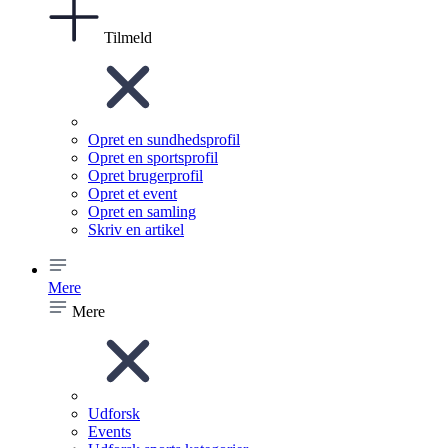
Tilmeld
Opret en sundhedsprofil
Opret en sportsprofil
Opret brugerprofil
Opret et event
Opret en samling
Skriv en artikel
Mere
Mere
Udforsk
Events