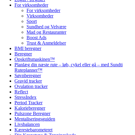
For virksomheder
For virksomheder
Virksomheder
Sport
Sundhed og Velvære
Mad og Restauranter
Boost Ads
Trust & Anmeldelser
BMI beregner
Beregner
Opskriftsmaskinen™
Planlæg din næste rute – løb, cykel eller gå – med Sundti
Ruteplanner™
Søvnberegner
Gravid tracker
Ovulation tracker
Reflect
StressIndex
Period Tracker
Kalorieberegner
Pulszone Beregner
Mentaliseringsguiden
Livsbalancen
Kærestebarometeret