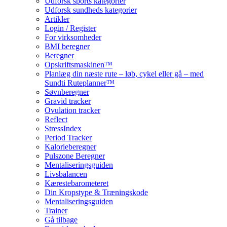
Udforsk sports kategorier
Udforsk sundheds kategorier
Artikler
Login / Register
For virksomheder
BMI beregner
Beregner
Opskriftsmaskinen™
Planlæg din næste rute – løb, cykel eller gå – med
Sundti Ruteplanner™
Søvnberegner
Gravid tracker
Ovulation tracker
Reflect
StressIndex
Period Tracker
Kalorieberegner
Pulszone Beregner
Mentaliseringsguiden
Livsbalancen
Kærestebarometeret
Din Kropstype & Træningskode
Mentaliseringsguiden
Trainer
Gå tilbage