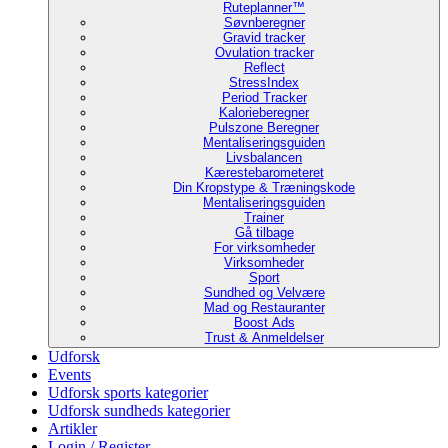
Ruteplanner™
Søvnberegner
Gravid tracker
Ovulation tracker
Reflect
StressIndex
Period Tracker
Kalorieberegner
Pulszone Beregner
Mentaliseringsguiden
Livsbalancen
Kærestebarometeret
Din Kropstype & Træningskode
Mentaliseringsguiden
Trainer
Gå tilbage
For virksomheder
Virksomheder
Sport
Sundhed og Velvære
Mad og Restauranter
Boost Ads
Trust & Anmeldelser
Udforsk
Events
Udforsk sports kategorier
Udforsk sundheds kategorier
Artikler
Login / Register