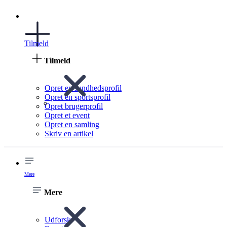
Tilmeld
Tilmeld
Opret en sundhedsprofil
Opret en sportsprofil
Opret brugerprofil
Opret et event
Opret en samling
Skriv en artikel
Mere
Mere
Udforsk