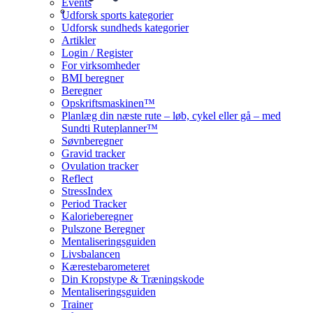
Events
Udforsk sports kategorier
Udforsk sundheds kategorier
Artikler
Login / Register
For virksomheder
BMI beregner
Beregner
Opskriftsmaskinen™
Planlæg din næste rute – løb, cykel eller gå – med
Sundti Ruteplanner™
Søvnberegner
Gravid tracker
Ovulation tracker
Reflect
StressIndex
Period Tracker
Kalorieberegner
Pulszone Beregner
Mentaliseringsguiden
Livsbalancen
Kærestebarometeret
Din Kropstype & Træningskode
Mentaliseringsguiden
Trainer