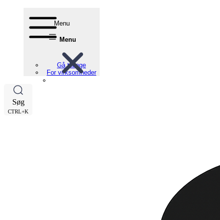
Menu
Menu
Gå tilbage
For virksomheder
Søg
CTRL+K