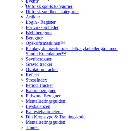
Events
Udforsk sports kategorier
Udforsk sundheds kategorier
Artikler
Login / Register
For virksomheder
BMI beregner
Beregner
Opskriftsmaskinen™
Planlæg din næste rute – løb, cykel eller gå – med
Sundti Ruteplanner™
Søvnberegner
Gravid tracker
Ovulation tracker
Reflect
StressIndex
Period Tracker
Kalorieberegner
Pulszone Beregner
Mentaliseringsguiden
Livsbalancen
Kærestebarometeret
Din Kropstype & Træningskode
Mentaliseringsguiden
Trainer