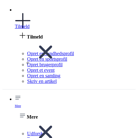
Tilmeld
Tilmeld
Opret en sundhedsprofil
Opret en sportsprofil
Opret brugerprofil
Opret et event
Opret en samling
Skriv en artikel
Mere
Mere
Udforsk