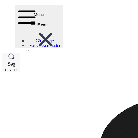
Menu
Menu
Gå tilbage
For virksomheder
Søg
CTRL+K