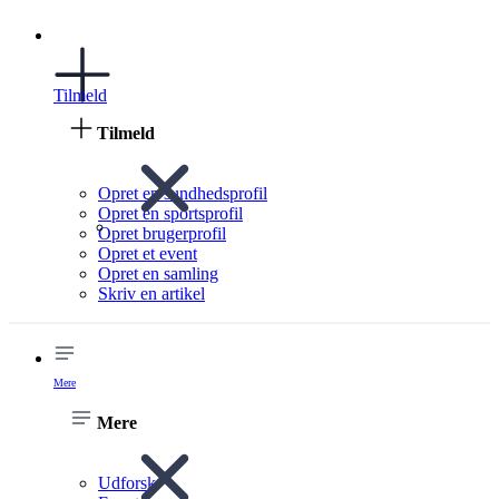
Tilmeld
Tilmeld
Opret en sundhedsprofil
Opret en sportsprofil
Opret brugerprofil
Opret et event
Opret en samling
Skriv en artikel
Mere
Mere
Udforsk