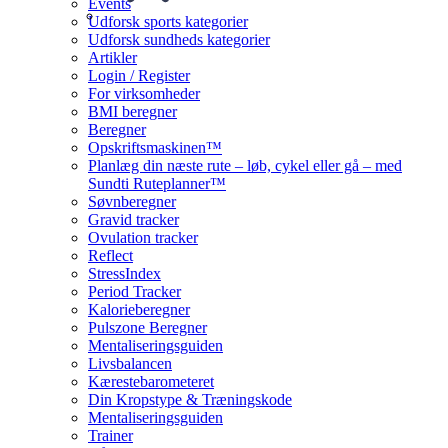
Events
Udforsk sports kategorier
Udforsk sundheds kategorier
Artikler
Login / Register
For virksomheder
BMI beregner
Beregner
Opskriftsmaskinen™
Planlæg din næste rute – løb, cykel eller gå – med
Sundti Ruteplanner™
Søvnberegner
Gravid tracker
Ovulation tracker
Reflect
StressIndex
Period Tracker
Kalorieberegner
Pulszone Beregner
Mentaliseringsguiden
Livsbalancen
Kærestebarometeret
Din Kropstype & Træningskode
Mentaliseringsguiden
Trainer