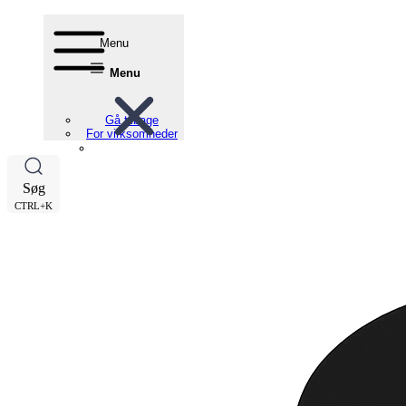
Menu
Menu
Gå tilbage
For virksomheder
Søg
CTRL+K