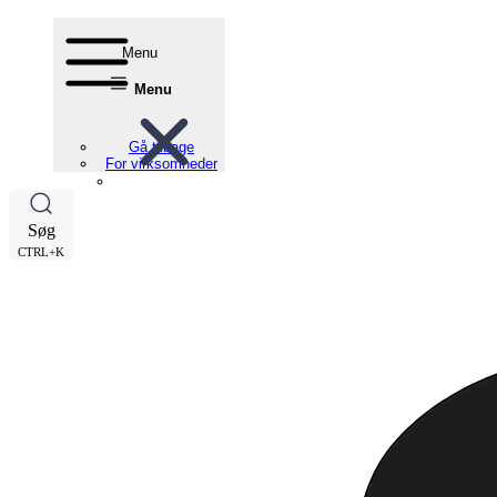
Menu
Menu
Gå tilbage
For virksomheder
Søg
CTRL+K