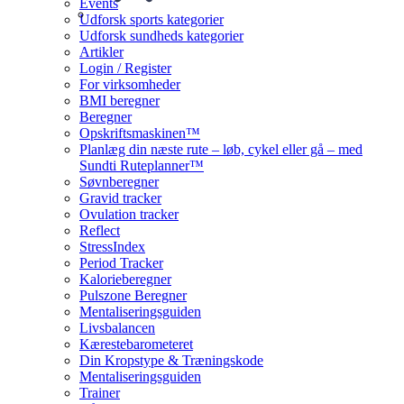
Events
Udforsk sports kategorier
Udforsk sundheds kategorier
Artikler
Login / Register
For virksomheder
BMI beregner
Beregner
Opskriftsmaskinen™
Planlæg din næste rute – løb, cykel eller gå – med
Sundti Ruteplanner™
Søvnberegner
Gravid tracker
Ovulation tracker
Reflect
StressIndex
Period Tracker
Kalorieberegner
Pulszone Beregner
Mentaliseringsguiden
Livsbalancen
Kærestebarometeret
Din Kropstype & Træningskode
Mentaliseringsguiden
Trainer