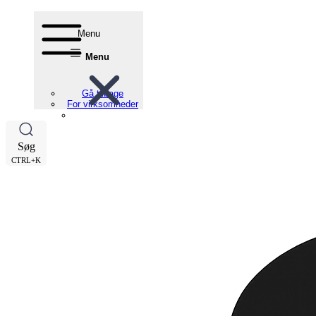
Menu
Menu
Gå tilbage
For virksomheder
Søg
CTRL+K