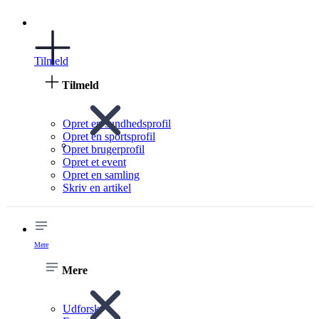
Tilmeld
Tilmeld
Opret en sundhedsprofil
Opret en sportsprofil
Opret brugerprofil
Opret et event
Opret en samling
Skriv en artikel
Mere
Mere
Udforsk