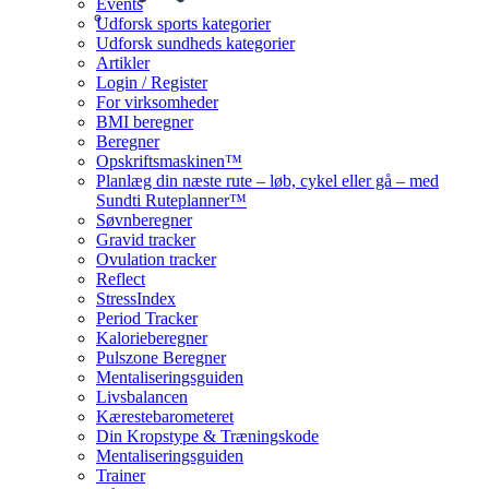
Events
Udforsk sports kategorier
Udforsk sundheds kategorier
Artikler
Login / Register
For virksomheder
BMI beregner
Beregner
Opskriftsmaskinen™
Planlæg din næste rute – løb, cykel eller gå – med
Sundti Ruteplanner™
Søvnberegner
Gravid tracker
Ovulation tracker
Reflect
StressIndex
Period Tracker
Kalorieberegner
Pulszone Beregner
Mentaliseringsguiden
Livsbalancen
Kærestebarometeret
Din Kropstype & Træningskode
Mentaliseringsguiden
Trainer