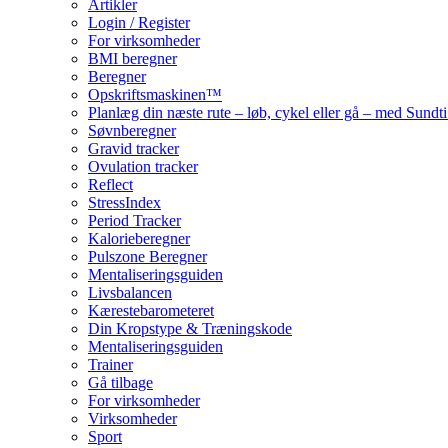
Artikler
Login / Register
For virksomheder
BMI beregner
Beregner
Opskriftsmaskinen™
Planlæg din næste rute – løb, cykel eller gå – med Sund
Søvnberegner
Gravid tracker
Ovulation tracker
Reflect
StressIndex
Period Tracker
Kalorieberegner
Pulszone Beregner
Mentaliseringsguiden
Livsbalancen
Kærestebarometeret
Din Kropstype & Træningskode
Mentaliseringsguiden
Trainer
Gå tilbage
For virksomheder
Virksomheder
Sport