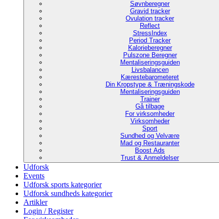
Søvnberegner
Gravid tracker
Ovulation tracker
Reflect
StressIndex
Period Tracker
Kalorieberegner
Pulszone Beregner
Mentaliseringsguiden
Livsbalancen
Kærestebarometeret
Din Kropstype & Træningskode
Mentaliseringsguiden
Trainer
Gå tilbage
For virksomheder
Virksomheder
Sport
Sundhed og Velvære
Mad og Restauranter
Boost Ads
Trust & Anmeldelser
Udforsk
Events
Udforsk sports kategorier
Udforsk sundheds kategorier
Artikler
Login / Register