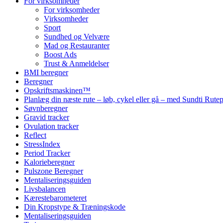
For virksomheder
For virksomheder
Virksomheder
Sport
Sundhed og Velvære
Mad og Restauranter
Boost Ads
Trust & Anmeldelser
BMI beregner
Beregner
Opskriftsmaskinen™
Planlæg din næste rute – løb, cykel eller gå – med Sundti Rut
Søvnberegner
Gravid tracker
Ovulation tracker
Reflect
StressIndex
Period Tracker
Kalorieberegner
Pulszone Beregner
Mentaliseringsguiden
Livsbalancen
Kærestebarometeret
Din Kropstype & Træningskode
Mentaliseringsguiden