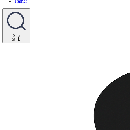
Trainer
Søg
⌘+K