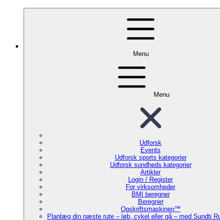
Menu
Menu
Udforsk
Events
Udforsk sports kategorier
Udforsk sundheds kategorier
Artikler
Login / Register
For virksomheder
BMI beregner
Beregner
Opskriftsmaskinen™
Planlæg din næste rute – løb, cykel eller gå – med Sundti 