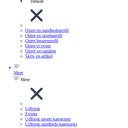
Tilmeld
Opret en sundhedsprofil
Opret en sportsprofil
Opret brugerprofil
Opret et event
Opret en samling
Skriv en artikel
Mere
Mere
Udforsk
Events
Udforsk sports kategorier
Udforsk sundheds kategorier