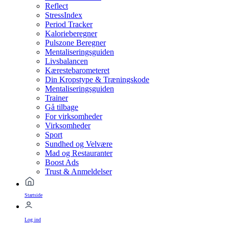
Reflect
StressIndex
Period Tracker
Kalorieberegner
Pulszone Beregner
Mentaliseringsguiden
Livsbalancen
Kærestebarometeret
Din Kropstype & Træningskode
Mentaliseringsguiden
Trainer
Gå tilbage
For virksomheder
Virksomheder
Sport
Sundhed og Velvære
Mad og Restauranter
Boost Ads
Trust & Anmeldelser
Startside
Log ind