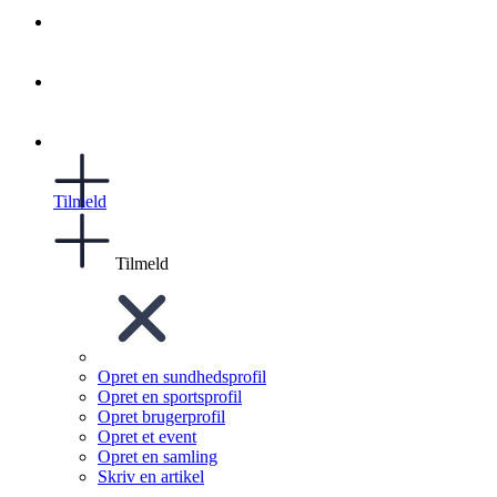
Tilmeld
Tilmeld
Opret en sundhedsprofil
Opret en sportsprofil
Opret brugerprofil
Opret et event
Opret en samling
Skriv en artikel