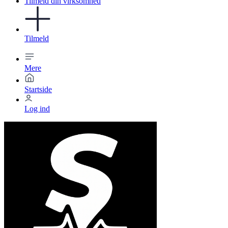
Tilmeld din virksomhed
Tilmeld
Mere
Startside
Log ind