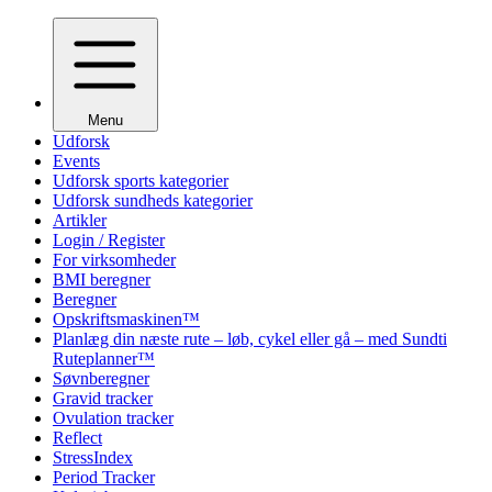
Menu
Udforsk
Events
Udforsk sports kategorier
Udforsk sundheds kategorier
Artikler
Login / Register
For virksomheder
BMI beregner
Beregner
Opskriftsmaskinen™
Planlæg din næste rute – løb, cykel eller gå – med Sundti
Ruteplanner™
Søvnberegner
Gravid tracker
Ovulation tracker
Reflect
StressIndex
Period Tracker