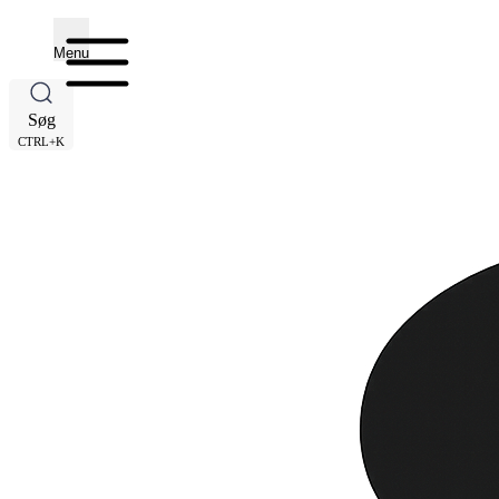
Menu
Søg
CTRL+K