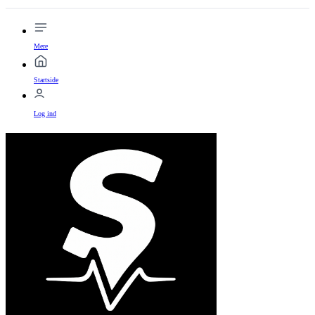
Mere
Startside
Log ind