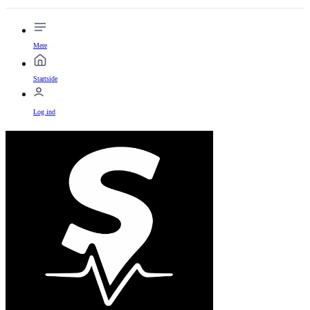
Mere
Startside
Log ind