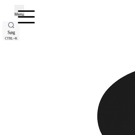
Menu
Søg
CTRL+K