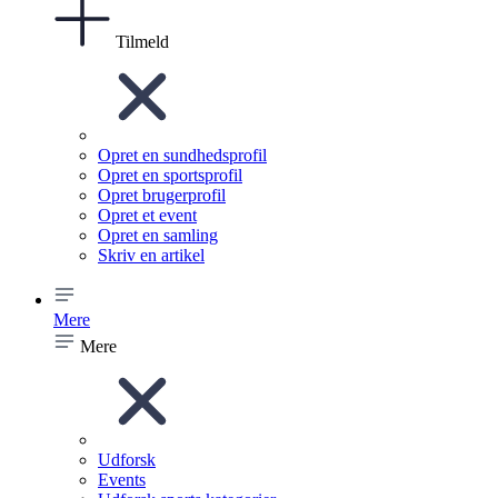
Tilmeld
Opret en sundhedsprofil
Opret en sportsprofil
Opret brugerprofil
Opret et event
Opret en samling
Skriv en artikel
Mere
Mere
Udforsk
Events