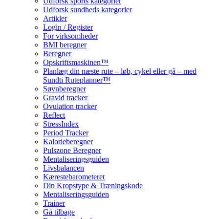
Udforsk sports kategorier
Udforsk sundheds kategorier
Artikler
Login / Register
For virksomheder
BMI beregner
Beregner
Opskriftsmaskinen™
Planlæg din næste rute – løb, cykel eller gå – med
Sundti Ruteplanner™
Søvnberegner
Gravid tracker
Ovulation tracker
Reflect
StressIndex
Period Tracker
Kalorieberegner
Pulszone Beregner
Mentaliseringsguiden
Livsbalancen
Kærestebarometeret
Din Kropstype & Træningskode
Mentaliseringsguiden
Trainer
Gå tilbage