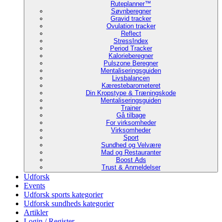
Ruteplanner™
Søvnberegner
Gravid tracker
Ovulation tracker
Reflect
StressIndex
Period Tracker
Kalorieberegner
Pulszone Beregner
Mentaliseringsguiden
Livsbalancen
Kærestebarometeret
Din Kropstype & Træningskode
Mentaliseringsguiden
Trainer
Gå tilbage
For virksomheder
Virksomheder
Sport
Sundhed og Velvære
Mad og Restauranter
Boost Ads
Trust & Anmeldelser
Udforsk
Events
Udforsk sports kategorier
Udforsk sundheds kategorier
Artikler
Login / Register