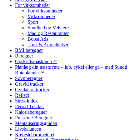
For virksomheder
For virksomheder
Virksomheder
Sport
Sundhed og Velvære
Mad og Restauranter
Boost Ads
Trust & Anmeldelser
BMI beregner
Beregner
Opskriftsmaskinen™
Planlæg din næste rute – løb, cykel eller gå – med Sundti
Ruteplanner™
Søvnberegner
Gravid tracker
Ovulation tracker
Reflect
StressIndex
Period Tracker
Kalorieberegner
Pulszone Beregner
Mentaliseringsguiden
Livsbalancen
Kærestebarometeret