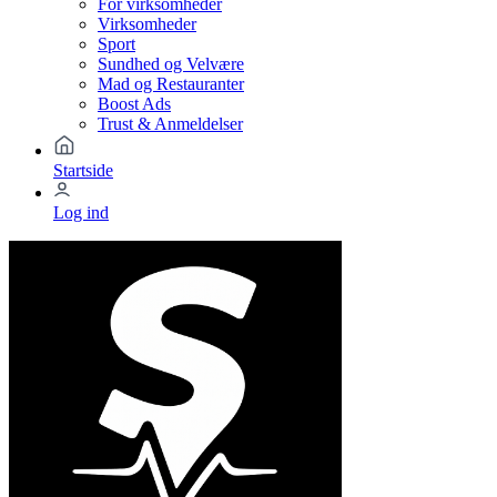
For virksomheder
Virksomheder
Sport
Sundhed og Velvære
Mad og Restauranter
Boost Ads
Trust & Anmeldelser
Startside
Log ind