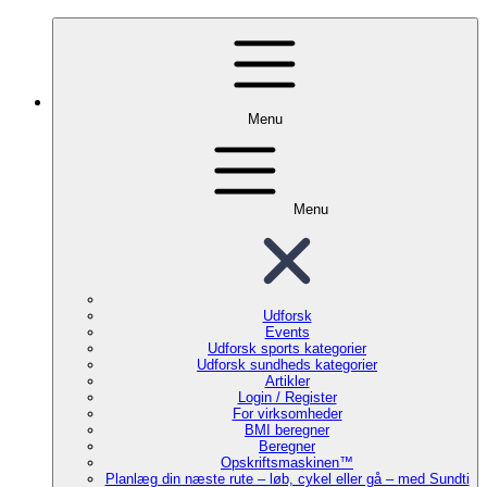
Menu
Menu
Udforsk
Events
Udforsk sports kategorier
Udforsk sundheds kategorier
Artikler
Login / Register
For virksomheder
BMI beregner
Beregner
Opskriftsmaskinen™
Planlæg din næste rute – løb, cykel eller gå – med Sundti